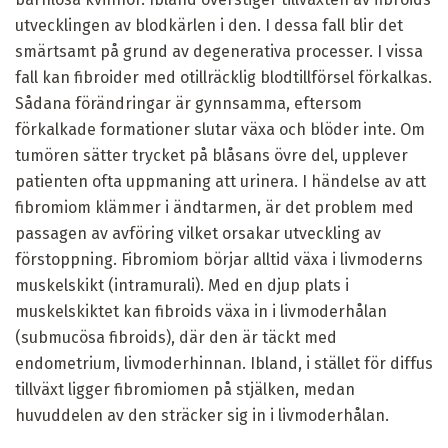
utvecklingen av blodkärlen i den. I dessa fall blir det
smärtsamt på grund av degenerativa processer. I vissa
fall kan fibroider med otillräcklig blodtillförsel förkalkas.
Sådana förändringar är gynnsamma, eftersom
förkalkade formationer slutar växa och blöder inte. Om
tumören sätter trycket på blåsans övre del, upplever
patienten ofta uppmaning att urinera. I händelse av att
fibromiom klämmer i ändtarmen, är det problem med
passagen av avföring vilket orsakar utveckling av
förstoppning. Fibromiom börjar alltid växa i livmoderns
muskelskikt (intramurali). Med en djup plats i
muskelskiktet kan fibroids växa in i livmoderhålan
(submucösa fibroids), där den är täckt med
endometrium, livmoderhinnan. Ibland, i stället för diffus
tillväxt ligger fibromiomen på stjälken, medan
huvuddelen av den sträcker sig in i livmoderhålan.