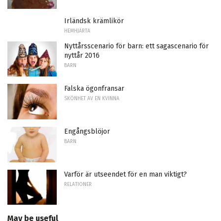
Irländsk krämlikör
HEMHJÄRTA
Nyttårsscenario för barn: ett sagascenario för
nyttår 2016
BARN
Falska ögonfransar
SKÖNHET AV EN KVINNA
Engångsblöjor
BARN
Varför är utseendet för en man viktigt?
RELATIONER
May be useful