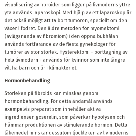
visualisering av fibroider som ligger på livmoderns yttre
yta används laparoskopi. Med hjälp av ett laparoskop är
det också möjligt att ta bort tumören, speciellt om den
växer i fodret. Den äldre metoden för myomektomi
(avlägsnande av fibromiom) i den öppna bukhålan
används fortfarande av de flesta gynekologer för
tumörer av stor storlek. Hysterektomi - borttagning av
hela livmodern - används för kvinnor som inte längre
vill ha barn och är i klimakteriet.
Hormonbehandling
Storleken på fibroids kan minskas genom
hormonbehandling. För detta ändamål används
exempelvis preparat som innehåller aktiva
ingrediensen goserelin, som påverkar hypofysen och
hämmar produktionen av stimulerande hormon. Detta
läkemedel minskar dessutom tjockleken av livmoderns