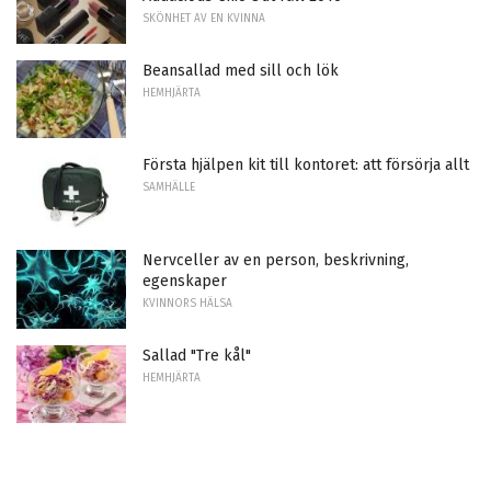
SKÖNHET AV EN KVINNA
Beansallad med sill och lök
HEMHJÄRTA
Första hjälpen kit till kontoret: att försörja allt
SAMHÄLLE
Nervceller av en person, beskrivning,
egenskaper
KVINNORS HÄLSA
Sallad "Tre kål"
HEMHJÄRTA