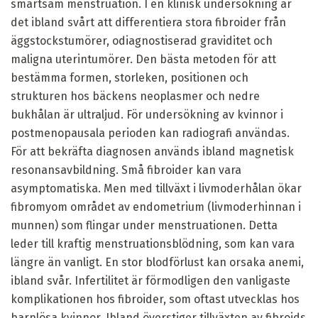
smärtsam menstruation. I en klinisk undersökning är
det ibland svårt att differentiera stora fibroider från
äggstockstumörer, odiagnostiserad graviditet och
maligna uterintumörer. Den bästa metoden för att
bestämma formen, storleken, positionen och
strukturen hos bäckens neoplasmer och nedre
bukhålan är ultraljud. För undersökning av kvinnor i
postmenopausala perioden kan radiografi användas.
För att bekräfta diagnosen används ibland magnetisk
resonansavbildning. Små fibroider kan vara
asymptomatiska. Men med tillväxt i livmoderhålan ökar
fibromyom området av endometrium (livmoderhinnan i
munnen) som flingar under menstruationen. Detta
leder till kraftig menstruationsblödning, som kan vara
längre än vanligt. En stor blodförlust kan orsaka anemi,
ibland svår. Infertilitet är förmodligen den vanligaste
komplikationen hos fibroider, som oftast utvecklas hos
barnlösa kvinnor. Ibland överstiger tillväxten av fibroids