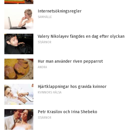
Internetsökningsregler
SAMHÄLLE
Valery Nikolayev fängdes en dag efter olyckan
STJÄRNOR
Hur man använder riven pepparrot
ANDRA
Hjärtklappningar hos gravida kvinnor
KVINNORS HÄLSA
Petr Krasilov och Irina Shebeko
STJÄRNOR