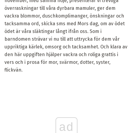
november, med samma nöje, presenterar vi trevliga
överraskningar till våra dyrbara mamuler, ger dem
vackra blommor, duschkomplimanger, önskningar och
tacksamma ord, skicka sms med Mors dag, om av ödet
ödet är våra släktingar långt ifrån oss. Som i
barndomen strävar vi nu till att uttrycka för dem vår
uppriktiga kärlek, omsorg och tacksamhet. Och klara av
den här uppgiften hjälper vackra och roliga grattis i
vers och i prosa för mor, svärmor, dotter, syster,
flickvän.
ad