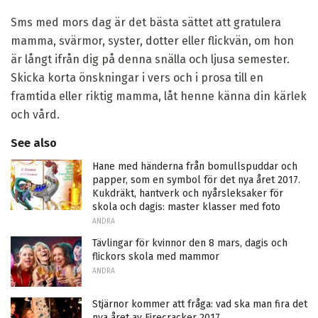
Sms med mors dag är det bästa sättet att gratulera
mamma, svärmor, syster, dotter eller flickvän, om hon
är långt ifrån dig på denna snälla och ljusa semester.
Skicka korta önskningar i vers och i prosa till en
framtida eller riktig mamma, låt henne känna din kärlek
och vård.
See also
Hane med händerna från bomullspuddar och
papper, som en symbol för det nya året 2017.
Kukdräkt, hantverk och nyårsleksaker för
skola och dagis: master klasser med foto
ANDRA
Tävlingar för kvinnor den 8 mars, dagis och
flickors skola med mammor
ANDRA
Stjärnor kommer att fråga: vad ska man fira det
nya året av Firecracker 2017