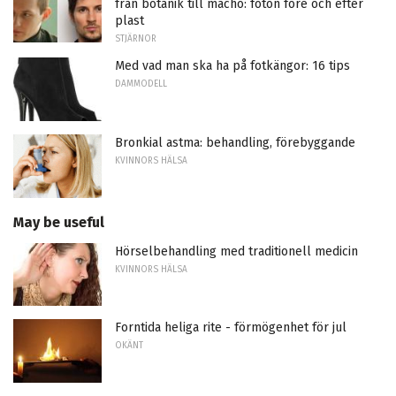
från botanik till macho: foton före och efter
plast
STJÄRNOR
Med vad man ska ha på fotkängor: 16 tips
DAMMODELL
Bronkial astma: behandling, förebyggande
KVINNORS HÄLSA
May be useful
Hörselbehandling med traditionell medicin
KVINNORS HÄLSA
Forntida heliga rite - förmögenhet för jul
OKÄNT