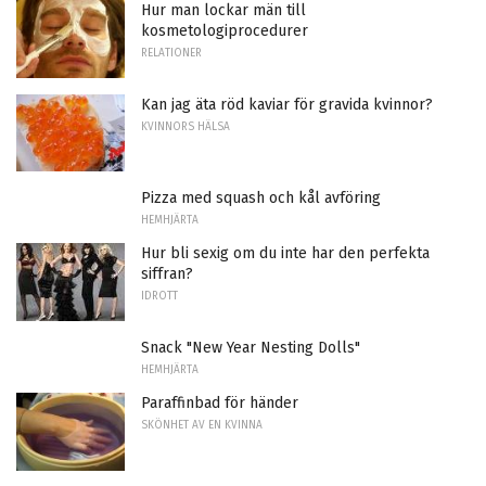
Hur man lockar män till
kosmetologiprocedurer
RELATIONER
Kan jag äta röd kaviar för gravida kvinnor?
KVINNORS HÄLSA
Pizza med squash och kål avföring
HEMHJÄRTA
Hur bli sexig om du inte har den perfekta
siffran?
IDROTT
Snack "New Year Nesting Dolls"
HEMHJÄRTA
Paraffinbad för händer
SKÖNHET AV EN KVINNA