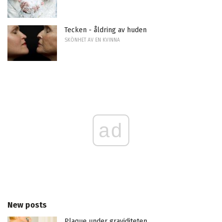
Tecken - åldring av huden
SKÖNHET AV EN KVINNA
ad
New posts
Plaque under graviditeten