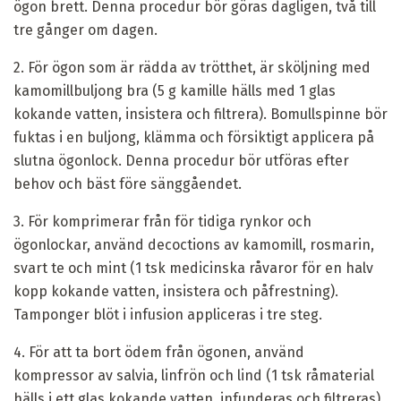
ögon brett. Denna procedur bör göras dagligen, två till
tre gånger om dagen.
2. För ögon som är rädda av trötthet, är sköljning med
kamomillbuljong bra (5 g kamille hälls med 1 glas
kokande vatten, insistera och filtrera). Bomullspinne bör
fuktas i en buljong, klämma och försiktigt applicera på
slutna ögonlock. Denna procedur bör utföras efter
behov och bäst före sänggåendet.
3. För komprimerar från för tidiga rynkor och
ögonlockar, använd decoctions av kamomill, rosmarin,
svart te och mint (1 tsk medicinska råvaror för en halv
kopp kokande vatten, insistera och påfrestning).
Tamponger blöt i infusion appliceras i tre steg.
4. För att ta bort ödem från ögonen, använd
kompressor av salvia, linfrön och lind (1 tsk råmaterial
hälls i ett glas kokande vatten, infunderas och filtreras).