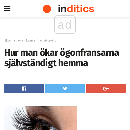
ad
Skönhet av en kvinna
Ansiktsvård
Hur man ökar ögonfransarna
självständigt hemma