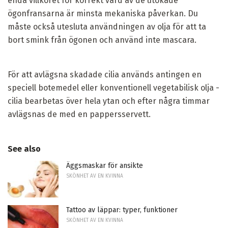
enda villkoret för korrekt vård av de utökade
ögonfransarna är minsta mekaniska påverkan. Du
måste också utesluta användningen av olja för att ta
bort smink från ögonen och använd inte mascara.
För att avlägsna skadade cilia används antingen en
speciell botemedel eller konventionell vegetabilisk olja -
cilia bearbetas över hela ytan och efter några timmar
avlägsnas de med en pappersservett.
See also
Äggsmaskar för ansikte
SKÖNHET AV EN KVINNA
Tattoo av läppar: typer, funktioner
SKÖNHET AV EN KVINNA