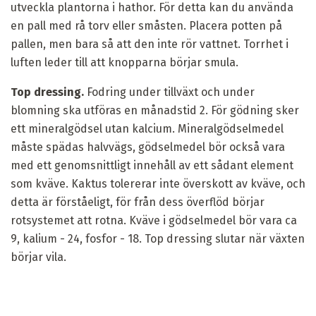
utveckla plantorna i hathor. För detta kan du använda
en pall med rå torv eller småsten. Placera potten på
pallen, men bara så att den inte rör vattnet. Torrhet i
luften leder till att knopparna börjar smula.
Top dressing.
Fodring under tillväxt och under
blomning ska utföras en månadstid 2. För gödning sker
ett mineralgödsel utan kalcium. Mineralgödselmedel
måste spädas halvvägs, gödselmedel bör också vara
med ett genomsnittligt innehåll av ett sådant element
som kväve. Kaktus tolererar inte överskott av kväve, och
detta är förståeligt, för från dess överflöd börjar
rotsystemet att rotna. Kväve i gödselmedel bör vara ca
9, kalium - 24, fosfor - 18. Top dressing slutar när växten
börjar vila.