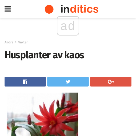
ad
Andra
Växter
Husplanter av kaos