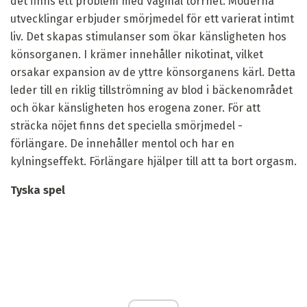
det finns ett problem med vaginal torrhet. Moderna
utvecklingar erbjuder smörjmedel för ett varierat intimt
liv. Det skapas stimulanser som ökar känsligheten hos
könsorganen. I krämer innehåller nikotinat, vilket
orsakar expansion av de yttre könsorganens kärl. Detta
leder till en riklig tillströmning av blod i bäckenområdet
och ökar känsligheten hos erogena zoner. För att
sträcka nöjet finns det speciella smörjmedel -
förlängare. De innehåller mentol och har en
kylningseffekt. Förlängare hjälper till att ta bort orgasm.
Tyska spel