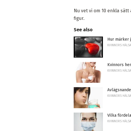
Nu vet vi om 10 enkla sätt
figur.
See also
Hur märker j
KVINNORS HÄLS
Kvinnors hem
KVINNORS HÄLS
Avlägsnande
KVINNORS HÄLS
Vilka fördel
KVINNORS HÄLS