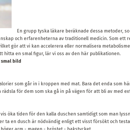
En grupp tyska läkare beräknade dessa metoder, 
nskap och erfarenheterna av traditionell medicin. Som ett 
ilket gör att vi kan accelerera eller normalisera metabolism
t hitta en smal figur, lär vi oss av den här publikationen.
 smal bild
kalorier som går in i kroppen med mat. Bara det enda som hä
rädsla för dem som ska gå in på vägen för att bli av med ext
dvis öka tiden för den kalla duschen samtidigt som man lyss
er ta en dusch är nödvändig enligt ett visst försökt och test
 höger arm - magen - bröstet - bakstycket.