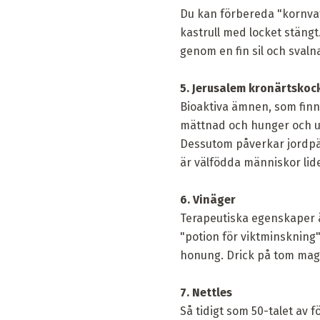
Du kan förbereda "kornvatt
kastrull med locket stängt
genom en fin sil och svaln
5. Jerusalem kronärtskoc
Bioaktiva ämnen, som finn
mättnad och hunger och un
Dessutom påverkar jordpär
är välfödda människor lid
6. Vinäger
Terapeutiska egenskaper är
"potion för viktminskning"
honung. Drick på tom mage
7. Nettles
Så tidigt som 50-talet av 