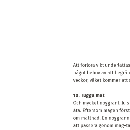
Att förlora vikt underlätt
något behov av att begränsa
veckor, vilket kommer att
10. Tugga mat
Och mycket noggrant. Ju s
äta. Eftersom magen först e
om mättnad. En noggrann t
att passera genom mag-ta