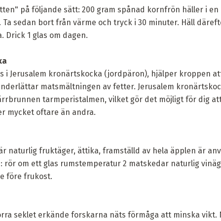
en" på följande sätt: 200 gram spånad kornfrön häller i en l
. Ta sedan bort från värme och tryck i 30 minuter. Häll däref
a. Drick 1 glas om dagen.
ka
s i Jerusalem kronärtskocka (jordpäron), hjälper kroppen att
derlättar matsmältningen av fetter. Jerusalem kronärtskock
rbrunnen tarmperistalmen, vilket gör det möjligt för dig att
er mycket oftare än andra.
 naturlig fruktäger, ättika, framställd av hela äpplen är a
: rör om ett glas rumstemperatur 2 matskedar naturlig vinäger
 före frukost.
förra seklet erkände forskarna näts förmåga att minska vikt.