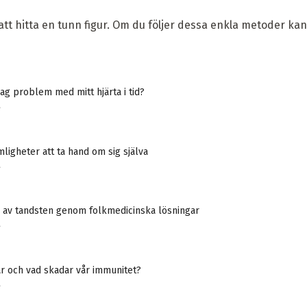
 att hitta en tunn figur. Om du följer dessa enkla metoder kan
ag problem med mitt hjärta i tid?
A
ligheter att ta hand om sig själva
A
 av tandsten genom folkmedicinska lösningar
A
ar och vad skadar vår immunitet?
A