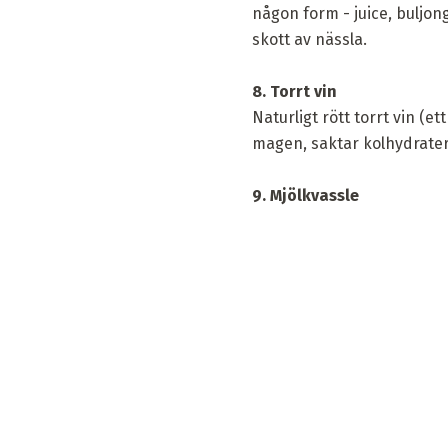
någon form - juice, buljon
skott av nässla.
8. Torrt vin
Naturligt rött torrt vin (
magen, saktar kolhydraterna
9. Mjölkvassle