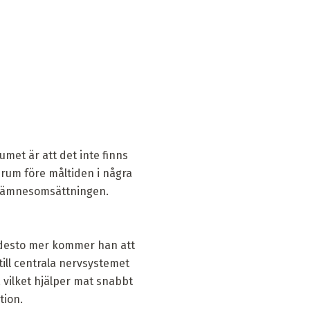
met är att det inte finns
serum före måltiden i några
ar ämnesomsättningen.
, desto mer kommer han att
till centrala nervsystemet
 vilket hjälper mat snabbt
tion.