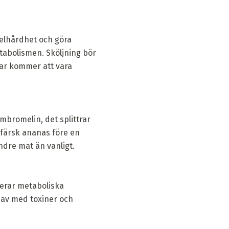
edelhårdhet och göra
tabolismen. Sköljning bör
gar kommer att vara
bromelin, det splittrar
 färsk ananas före en
ndre mat än vanligt.
iverar metaboliska
i av med toxiner och