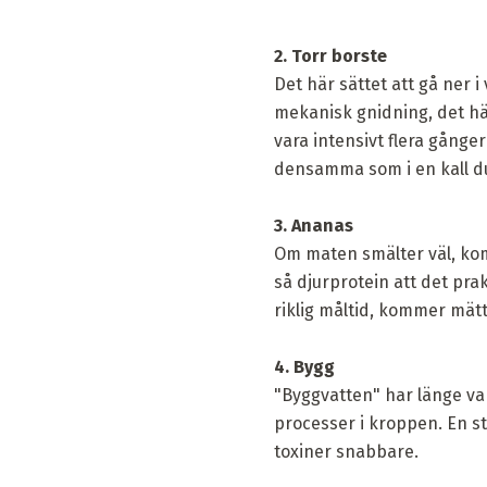
2. Torr borste
Det här sättet att gå ner i
mekanisk gnidning, det hä
vara intensivt flera gång
densamma som i en kall d
3. Ananas
Om maten smälter väl, ko
så djurprotein att det pra
riklig måltid, kommer mätt
4. Bygg
"Byggvatten" har länge var
processer i kroppen. En st
toxiner snabbare.