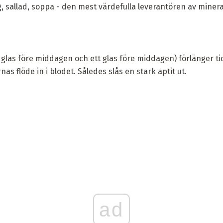
g, sallad, soppa - den mest värdefulla leverantören av miner
ett glas före middagen och ett glas före middagen) förlänger t
s flöde in i blodet. Således slås en stark aptit ut.
ad