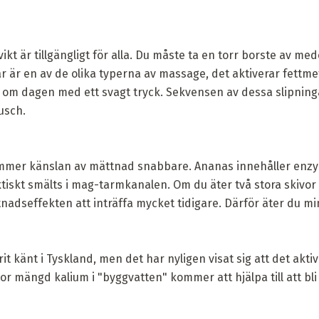
 vikt är tillgängligt för alla. Du måste ta en torr borste av m
r är en av de olika typerna av massage, det aktiverar fettme
er om dagen med ett svagt tryck. Sekvensen av dessa slipnin
usch.
mmer känslan av mättnad snabbare. Ananas innehåller enzym
ktiskt smälts i mag-tarmkanalen. Om du äter två stora skivor
nadseffekten att inträffa mycket tidigare. Därför äter du mi
it känt i Tyskland, men det har nyligen visat sig att det akt
or mängd kalium i "byggvatten" kommer att hjälpa till att bl