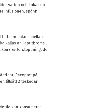
iter vatten och koka i en
ter infusionen, spänn
 hitta en balans mellan
a kallas en "aptitbroms".
 klara av förstoppning, de
nvändbar. Receptet på
, tillsätt 2 teskedar
 Nettle kan konsumeras i