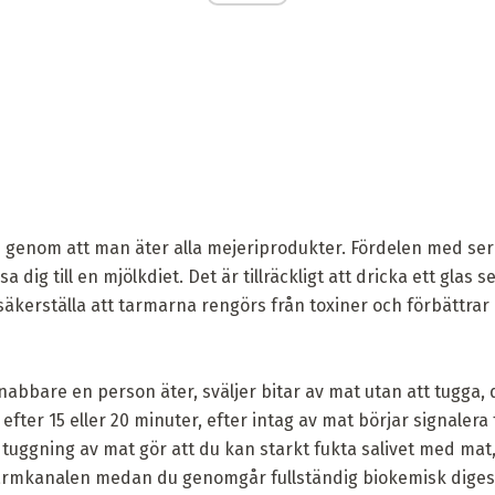
as genom att man äter alla mejeriprodukter. Fördelen med seru
 dig till en mjölkdiet. Det är tillräckligt att dricka ett glas 
 säkerställa att tarmarna rengörs från toxiner och förbättr
nabbare en person äter, sväljer bitar av mat utan att tugga
fter 15 eller 20 minuter, efter intag av mat börjar signalera 
uggning av mat gör att du kan starkt fukta salivet med mat,
rmkanalen medan du genomgår fullständig biokemisk diges