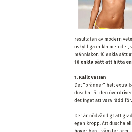
resultaten av modern vete
oskyldiga enkla metoder, v
människor. 10 enkla sätt at
10 enkla sätt att hitta en
1. Kallt vatten
Det "bränner" helt extra 
duschar är den överdriven 
det inget att vara rädd för.
Det är nödvändigt att gra
egen kropp. Att duscha ell
höger ben - vänster arm -