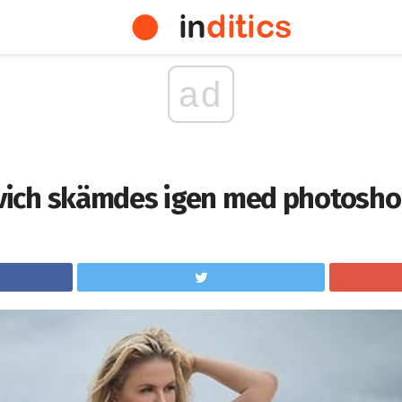
ad
ich skämdes igen med photosh