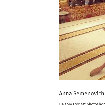
Anna Semenovich s
De som tror att photoshop ä