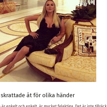
krattade åt för olika händer
r enkelt och enkelt, är mycket felaktiga. Det är inte tillräc