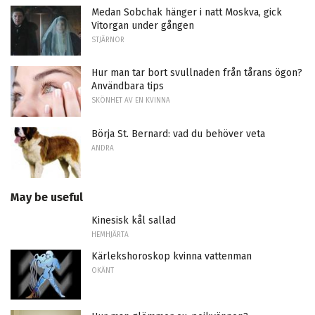
Medan Sobchak hänger i natt Moskva, gick
Vitorgan under gången
STJÄRNOR
Hur man tar bort svullnaden från tårans ögon?
Användbara tips
SKÖNHET AV EN KVINNA
Börja St. Bernard: vad du behöver veta
ANDRA
May be useful
Kinesisk kål sallad
HEMHJÄRTA
Kärlekshoroskop kvinna vattenman
OKÄNT