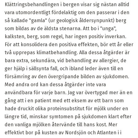
Klättringsbehandlingen i bergen visar sig nästan alltid
vara utomordentligt fördelaktig om den passerar i den
så kallade "gamla" (ur geologisk åldersynpunkt) berg
som bildas av de äldsta stenarna. Att bo i "unga",
kalksten, berg, som regel, har ingen positiv inverkan.
För att konsolidera den positiva effekten, bör ett år eller
två upprepas klimatbehandling. Alla dessa åtgärder är
bara extra, sekundära, vid behandling av allergier, de
ger hjälp i sällsynta fall, och ibland leder även till en
försämring av den övergripande bilden av sjukdomen.
Med andra ord kan dessa åtgärder inte vara
användbara för varje barn. Jag var övertygad mer än en
gång att i en patient med ett eksem av ett barn som
hade druckit olika proteinsubstitut för mjölk under en
längre tid, minskar symtomen på sjukdomen klart efter
den vanliga mjölken återvände till hans kost. Mer
effektivt bor på kusten av Nordsjön och Atlanten i i