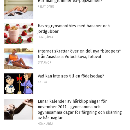
Hur man glömmer ex-pojkvännen?
RELATIONER
Havregrynsmoothies med bananer och
jordgubbar
HEMHJÄRTA
Internet skrattar över en del nya "bloopers"
från Anastasia Volochkova, fotoval
STJÄRNOR
Vad kan inte ges till en födelsedag?
ANDRA
Lunar kalender av hårklippningar för
november 2017 - gynnsamma och
ogynnsamma dagar för färgning och skärning
av hår, naglar
HEMHJÄRTA