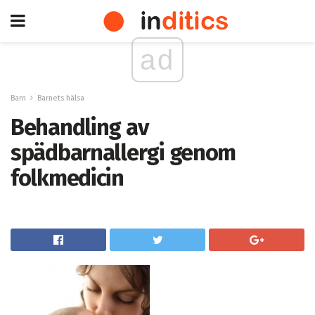
ad
Barn
Barnets hälsa
Behandling av
spädbarnallergi genom
folkmedicin