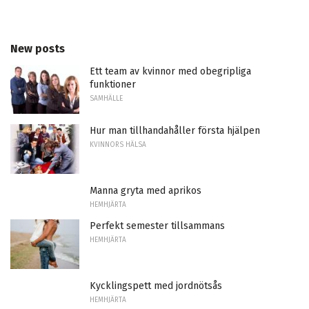
New posts
Ett team av kvinnor med obegripliga
funktioner
SAMHÄLLE
Hur man tillhandahåller första hjälpen
KVINNORS HÄLSA
Manna gryta med aprikos
HEMHJÄRTA
Perfekt semester tillsammans
HEMHJÄRTA
Kycklingspett med jordnötsås
HEMHJÄRTA