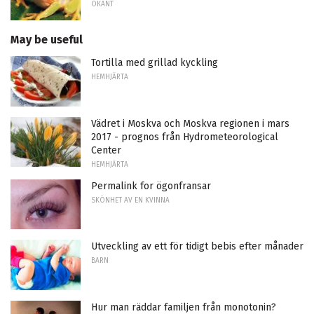
OKÄNT
May be useful
Tortilla med grillad kyckling
HEMHJÄRTA
Vädret i Moskva och Moskva regionen i mars
2017 - prognos från Hydrometeorological
Center
HEMHJÄRTA
Permalink for ögonfransar
SKÖNHET AV EN KVINNA
Utveckling av ett för tidigt bebis efter månader
BARN
Hur man räddar familjen från monotonin?