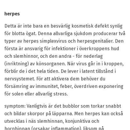
herpes
Detta är inte bara en besvärlig kosmetisk defekt synlig
för blotta ögat. Denna allvarliga sjukdom producerar två
typer av herpes simplexvirus och herpesgenitalier. Den
första är ansvarig för infektioner i överkroppens hud
och slemhinnor, och den andra - för nederlag
(inriktning) av könsorganen. När virus går in i kroppen,
förblir de i det hela tiden. De lever i latent tillstånd i
nervsystemet. För att aktivera dem behöver du
försämring av immunitet, feber, överdriven exponering
för solen eller allvarlig stress.
symptom:
Vanligtvis är det bubblor som torkar snabbt
och bildar skorpor på läpparna. Men herpes kan också
utvecklas i näs slemhinnan, konjunktiva och
hornhinnan (orsakar inflammation), liksom på