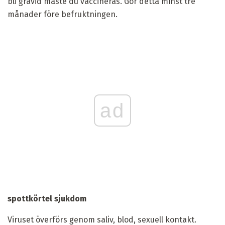
bli gravid måste du vaccineras. Gör detta minst tre
månader före befruktningen.
ad
spottkörtel sjukdom
Viruset överförs genom saliv, blod, sexuell kontakt.