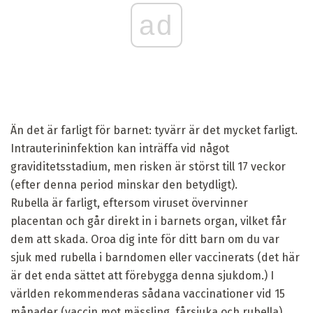
ad
Än det är farligt för barnet: tyvärr är det mycket farligt.
Intrauterininfektion kan inträffa vid något
graviditetsstadium, men risken är störst till 17 veckor
(efter denna period minskar den betydligt).
Rubella är farligt, eftersom viruset övervinner
placentan och går direkt in i barnets organ, vilket får
dem att skada. Oroa dig inte för ditt barn om du var
sjuk med rubella i barndomen eller vaccinerats (det här
är det enda sättet att förebygga denna sjukdom.) I
världen rekommenderas sådana vaccinationer vid 15
månader (vaccin mot mässling, fårsjuka och rubella),