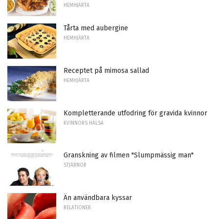
HEMHJÄRTA
Tårta med aubergine
HEMHJÄRTA
Receptet på mimosa sallad
HEMHJÄRTA
Kompletterande utfodring för gravida kvinnor
KVINNORS HÄLSA
Granskning av filmen "Slumpmässig man"
STJÄRNOR
Än användbara kyssar
RELATIONER