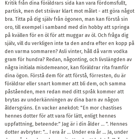
Kritik från dina föräldrars sida kan vara fördomsfullt,
partisk, men det strävar klart mot målet - att göra något
bra. Titta på dig själv från ögonen, man kan förstå sin
oro, till exempel i samband med din hobby att springa
på kvällen för en öl för att muggar av öl. Och fråga dig
själv, vill du verkligen inte ta den andra efter en kopp på
den varma sommaren? Asli vinter, håll då varm vodka
gram för hundra? Redan, någonting, och livslängden av
några initiala misdemeanor, kan föräldrar rita framför
dina ögon. Förstå dem för att förstå, förresten, du är
föräldrar eller snart kommer att bli dem, och samma
påståenden, men redan med ditt språk kommer att
brytas av underkänningen av dina barn av någon
åldersgräns. En vacker anekdot: "En mor chastises
hennes dotter för att vara för lätt, enligt hennes
uppfattning, beteende:" Jag är i din ålder ... ". Hennes
dotter avbryter: "... I era år ... Under era år ... Ja, under