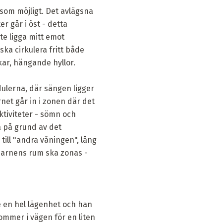
 som möjligt. Det avlägsna
r går i öst - detta
nte ligga mitt emot
ska cirkulera fritt både
kar, hängande hyllor.
ulerna, där sängen ligger
rnet går in i zonen där det
aktiviteter - sömn och
a på grund av det
till "andra våningen", lång
barnens rum ska zonas -
de en hel lägenhet och han
ommer i vägen för en liten