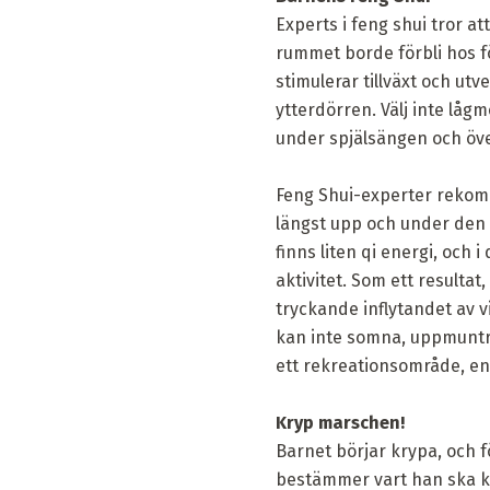
Experts i feng shui tror a
rummet borde förbli hos fö
stimulerar tillväxt och utv
ytterdörren. Välj inte låg
under spjälsängen och över
Feng Shui-experter rekom
längst upp och under den - 
finns liten qi energi, och 
aktivitet. Som ett result
tryckande inflytandet av v
kan inte somna, uppmuntra
ett rekreationsområde, en
Kryp marschen!
Barnet börjar krypa, och fö
bestämmer vart han ska kry