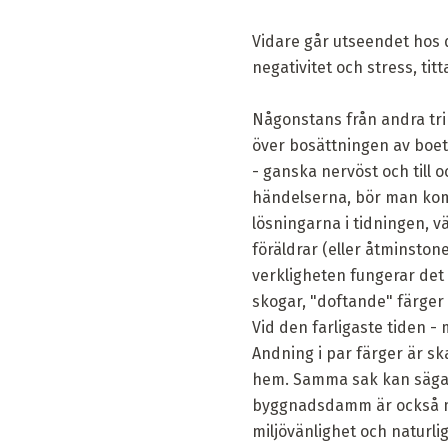
Vidare går utseendet hos 
negativitet och stress, ti
Någonstans från andra tri
över bosättningen av boet 
- ganska nervöst och till 
händelserna, bör man komm
lösningarna i tidningen, vä
föräldrar (eller åtminston
verkligheten fungerar det 
skogar, "doftande" färger
Vid den farligaste tiden -
Andning i par färger är sk
hem. Samma sak kan sägas 
byggnadsdamm är också myc
miljövänlighet och naturlig