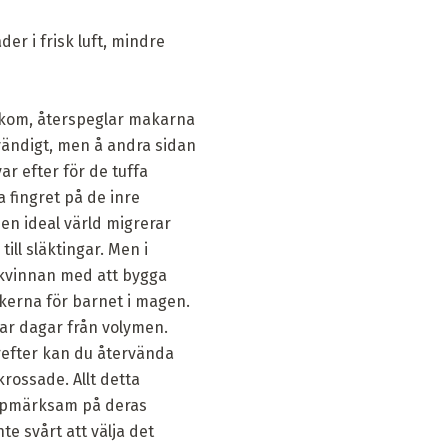
r i frisk luft, mindre
bakom, återspeglar makarna
dvändigt, men å andra sidan
ar efter för de tuffa
 fingret på de inre
 en ideal värld migrerar
ill släktingar. Men i
a kvinnan med att bygga
kerna för barnet i magen.
par dagar från volymen.
ärefter kan du återvända
rossade. Allt detta
uppmärksam på deras
te svårt att välja det