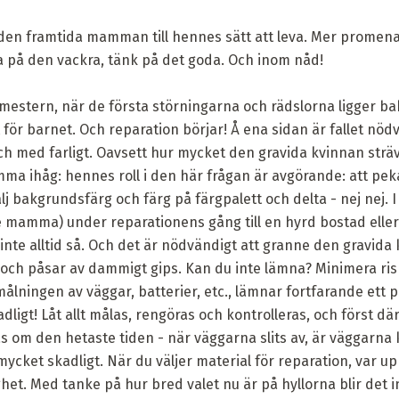
den framtida mamman till hennes sätt att leva. Mer promenade
tta på den vackra, tänk på det goda. Och inom nåd!
mestern, när de första störningarna och rädslorna ligger 
för barnet. Och reparation börjar! Å ena sidan är fallet nö
och med farligt. Oavsett hur mycket den gravida kvinnan sträv
a ihåg: hennes roll i den här frågan är avgörande: att peka
lj bakgrundsfärg och färg på färgpalett och delta - nej nej. I
e mamma) under reparationens gång till en hyrd bostad eller t
inte alltid så. Och det är nödvändigt att granne den gravid
 och påsar av dammigt gips. Kan du inte lämna? Minimera ris
 målningen av väggar, batterier, etc., lämnar fortfarande ett 
adligt! Låt allt målas, rengöras och kontrolleras, och först d
om den hetaste tiden - när väggarna slits av, är väggarna k
ket skadligt. När du väljer material för reparation, var 
het. Med tanke på hur bred valet nu är på hyllorna blir det in