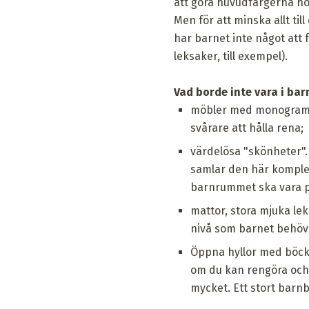
att göra huvudfärgerna hos
Men för att minska allt ti
har barnet inte något att få
leksaker, till exempel).
Vad borde inte vara i b
möbler med monogram, 
svårare att hålla rena;
värdelösa "skönheter". 
samlar den här komplex
barnrummet ska vara pra
mattor, stora mjuka le
nivå som barnet behöv
Öppna hyllor med böcke
om du kan rengöra och
mycket. Ett stort barn