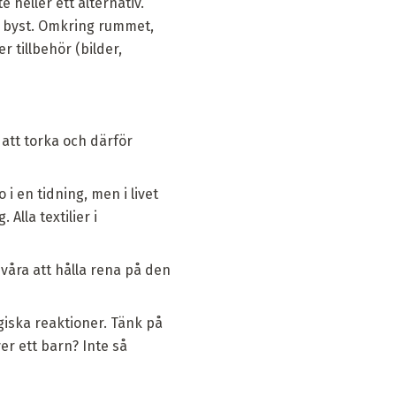
 heller ett alternativ.
 - byst. Omkring rummet,
r tillbehör (bilder,
tt torka och därför
i en tidning, men i livet
lla textilier i
åra att hålla rena på den
giska reaktioner. Tänk på
r ett barn? Inte så