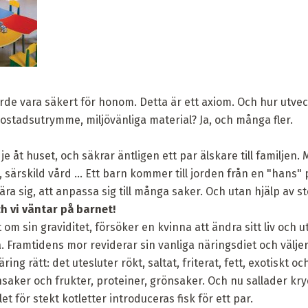
rde vara säkert för honom. Detta är ett axiom. Och hur utve
bostadsutrymme, miljövänliga material? Ja, och många fler.
 åt huset, och säkrar äntligen ett par älskare till familjen. 
, särskild vård ... Ett barn kommer till jorden från en "hans"
ära sig, att anpassa sig till många saker. Och utan hjälp av 
h vi väntar på barnet!
t om sin graviditet, försöker en kvinna att ändra sitt liv och 
Framtidens mor reviderar sin vanliga näringsdiet och väljer 
ing rätt: det utesluter rökt, saltat, friterat, fett, exotiskt oc
saker och frukter, proteiner, grönsaker. Och nu sallader k
et för stekt kotletter introduceras fisk för ett par.