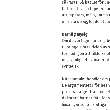
säkraste. Så istället för l
bättre att välja tapeter so
att repetera, måla, limma 
en sista utväg, ledde ett 
Barnlig mysig
Om du verkligen är ärlig 
tillbringa större delen av
förmodligen att tilldelas 
miljövänlighet av material
syntetisk!
När samtalet handlar om pl
De argumenterar för heshet
primära färger från födseln 
dekorera barnet från födse
ljusa nyanser är kraftiga i