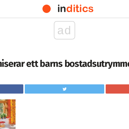
ad
iserar ett barns bostadsutrymm