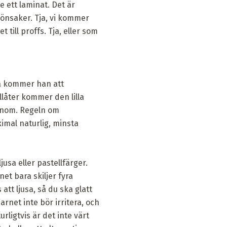
e ett laminat. Det är
grönsaker. Tja, vi kommer
till proffs. Tja, eller som
na kommer han att
llåter kommer den lilla
honom. Regeln om
imal naturlig, minsta
usa eller pastellfärger.
et bara skiljer fyra
att ljusa, så du ska glatt
rnet inte bör irritera, och
rligtvis är det inte värt