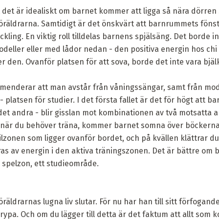
tt det är idealiskt om barnet kommer att ligga så nära dörren
räldrarna. Samtidigt är det önskvärt att barnrummets fönste
eckling. En viktig roll tilldelas barnens spjälsäng. Det borde i
modeller eller med lådor nedan - den positiva energin hos chi 
 den. Ovanför platsen för att sova, borde det inte vara bjäl
menderar att man avstår från våningssängar, samt från mod
platsen för studier. I det första fallet är det för högt att ba
i det andra - blir gisslan mot kombinationen av två motsatta 
at, när du behöver träna, kommer barnet somna över böckern
ilzonen som ligger ovanför bordet, och på kvällen klättrar du 
s av energin i den aktiva träningszonen. Det är bättre om 
 spelzon, ett studieområde.
räldrarnas lugna liv slutar. För nu har han till sitt förfogan
pa. Och om du lägger till detta är det faktum att allt som k