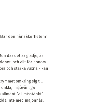
cklar den här säkerheten?
Men där det är glädje, är
 planet, och allt för honom
stora och starka vuxna - kan
utrymmet omkring sig till
enkla, miljövänliga
h allmänt "all misstänkt".
rydda inte med majonnäs,