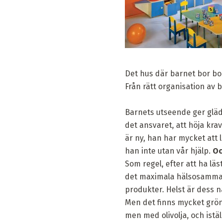
Det hus där barnet bor bo
Från rätt organisation av 
Barnets utseende ger glädje
det ansvaret, att höja krav
är ny, han har mycket att l
han inte utan vår hjälp.
Oc
Som regel, efter att ha läs
det maximala hälsosamma. 
produkter. Helst är dess när
Men det finns mycket grön
men med olivolja, och iställ