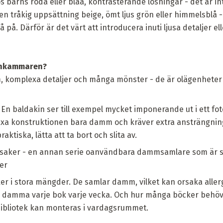
 barns röda eller blåa, kontrasterande lösningar - det är inte
ll en tråkig uppsättning beige, ömt ljus grön eller himmelsblå
 på. Därför är det värt att introducera inuti ljusa detaljer elle
arnkammaren?
komplexa detaljer och många mönster - de är olägenheter a
En baldakin ser till exempel mycket imponerande ut i ett foto 
a konstruktionen bara damm och kräver extra ansträngning. A
ktiska, lätta att ta bort och slita av.
ksaker - en annan serie oanvändbara dammsamlare som är sv
er
r i stora mängder. De samlar damm, vilket kan orsaka aller
 damma varje bok varje vecka. Och hur många böcker behöve
bibliotek kan monteras i vardagsrummet.