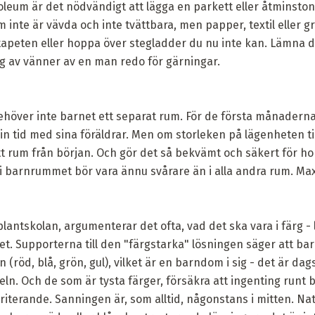
inoleum är det nödvändigt att lägga en parkett eller åtminston
m inte är vävda och inte tvättbara, men papper, textil eller 
tapeten eller hoppa över stegladder du nu inte kan. Lämna det 
lag av vänner av en man redo för gärningar.
behöver inte barnet ett separat rum. För de första månader
 sin tid med sina föräldrar. Men om storleken på lägenheten ti
ett rum från början. Och gör det så bekvämt och säkert för 
 i barnrummet bör vara ännu svårare än i alla andra rum. Max
antskolan, argumenterar det ofta, vad det ska vara i färg - lj
. Supporterna till den "färgstarka" lösningen säger att barn
(röd, blå, grön, gul), vilket är en barndom i sig - det är dags 
ln. Och de som är tysta färger, försäkra att ingenting runt ba
rriterande. Sanningen är, som alltid, någonstans i mitten. Natu