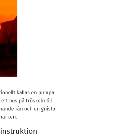
tionellt kallas en pumpa
tt hus på tröskeln till
mande rån och en gnista
marken.
instruktion