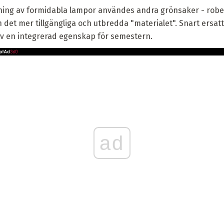
rkning av formidabla lampor användes andra grönsaker - rober
et mer tillgängliga och utbredda "materialet". Snart ersa
v en integrerad egenskap för semestern.
ad