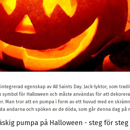
ntegrerad egenskap av All Saints Day. Jack-lyktor, som tradi
n symbol för Halloween och måste användas för att dekorera e
. Man tror att en pumpa i form av ett huvud med en skräm
nda andarna och spöken av de döda, som går denna dag på 
äskig pumpa på Halloween - steg för steg 