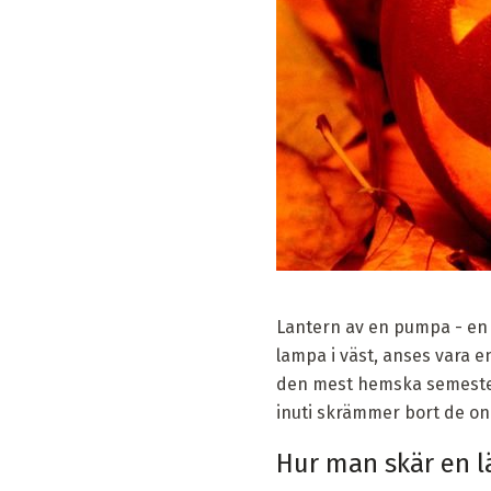
Lantern av en pumpa - en i
lampa i väst, anses vara e
den mest hemska semester
inuti skrämmer bort de o
Hur man skär en l