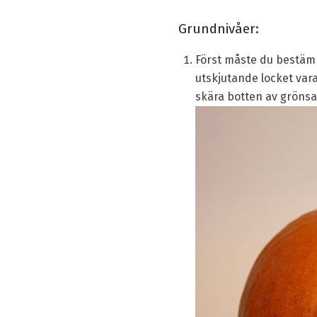
Grundnivåer:
Först måste du bestämm
utskjutande locket vara
skära botten av gröns