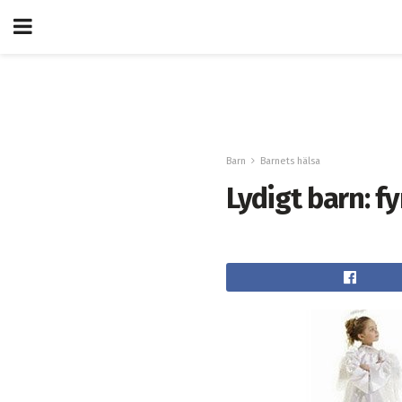
Barn
Barnets hälsa
Lydigt barn: f