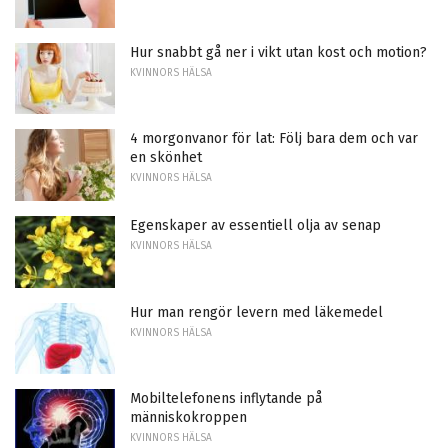
Hur snabbt gå ner i vikt utan kost och motion?
KVINNORS HÄLSA
4 morgonvanor för lat: Följ bara dem och var
en skönhet
KVINNORS HÄLSA
Egenskaper av essentiell olja av senap
KVINNORS HÄLSA
Hur man rengör levern med läkemedel
KVINNORS HÄLSA
Mobiltelefonens inflytande på
människokroppen
KVINNORS HÄLSA