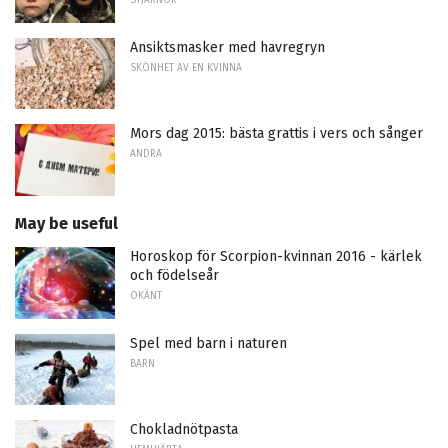
STJÄRNOR
Ansiktsmasker med havregryn
SKÖNHET AV EN KVINNA
Mors dag 2015: bästa grattis i vers och sånger
ANDRA
May be useful
Horoskop för Scorpion-kvinnan 2016 - kärlek
och födelseår
OKÄNT
Spel med barn i naturen
BARN
Chokladnötpasta