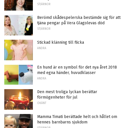
STJÄRNOR
Berömd skådespelerska bestämde sig för att
tjäna pengar på Vera Glagolevas död
STJÄRNOR
Stickad klänning till flicka
ANDRA
En hund är en symbol för det nya året 2018
med egna händer, huvudklasser
ANDRA
Den mest troliga lyckan berättar
förmögenheter för jul
OKÄNT
Mamma Timati berättade helt och hållet om
hennes barnbarns sjukdom