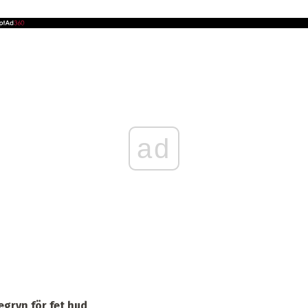
ad
gryn för fet hud