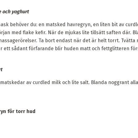
 och yoghurt
sk behöver du: en matsked havregryn, en liten bit av curdled 
början med flake kefir. När de mjukas lite tillsätt saften där. 
ssagerörelser. Ta bort endast när det är helt torrt. Tvätta
er ett sådant förfarande blir huden matt och fettglitteren för
t
matskedar av curdled milk och lite salt. Blanda noggrant al
yn för torr hud