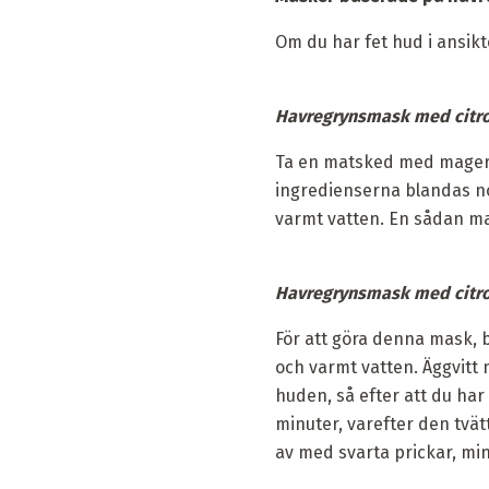
Om du har fet hud i ansikt
Havregrynsmask med citro
Ta en matsked med mager k
ingredienserna blandas no
varmt vatten. En sådan ma
Havregrynsmask med citro
För att göra denna mask, 
och varmt vatten. Äggvitt
huden, så efter att du ha
minuter, varefter den tvät
av med svarta prickar, mi