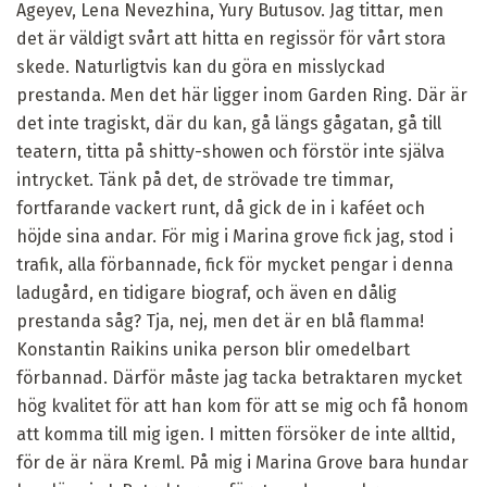
Ageyev, Lena Nevezhina, Yury Butusov. Jag tittar, men
det är väldigt svårt att hitta en regissör för vårt stora
skede. Naturligtvis kan du göra en misslyckad
prestanda. Men det här ligger inom Garden Ring. Där är
det inte tragiskt, där du kan, gå längs gågatan, gå till
teatern, titta på shitty-showen och förstör inte själva
intrycket. Tänk på det, de strövade tre timmar,
fortfarande vackert runt, då gick de in i kaféet och
höjde sina andar. För mig i Marina grove fick jag, stod i
trafik, alla förbannade, fick för mycket pengar i denna
ladugård, en tidigare biograf, och även en dålig
prestanda såg? Tja, nej, men det är en blå flamma!
Konstantin Raikins unika person blir omedelbart
förbannad. Därför måste jag tacka betraktaren mycket
hög kvalitet för att han kom för att se mig och få honom
att komma till mig igen. I mitten försöker de inte alltid,
för de är nära Kreml. På mig i Marina Grove bara hundar