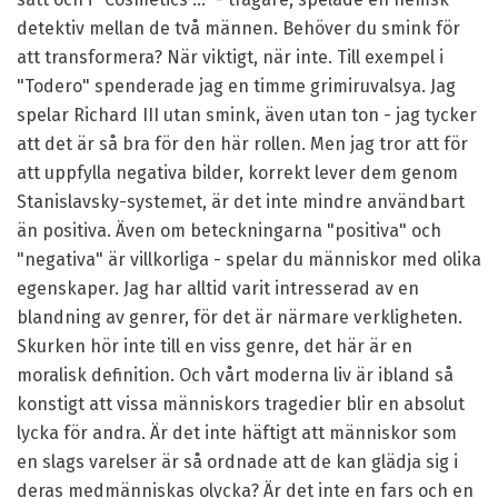
detektiv mellan de två männen. Behöver du smink för
att transformera? När viktigt, när inte. Till exempel i
"Todero" spenderade jag en timme grimiruvalsya. Jag
spelar Richard III utan smink, även utan ton - jag tycker
att det är så bra för den här rollen. Men jag tror att för
att uppfylla negativa bilder, korrekt lever dem genom
Stanislavsky-systemet, är det inte mindre användbart
än positiva. Även om beteckningarna "positiva" och
"negativa" är villkorliga - spelar du människor med olika
egenskaper. Jag har alltid varit intresserad av en
blandning av genrer, för det är närmare verkligheten.
Skurken hör inte till en viss genre, det här är en
moralisk definition. Och vårt moderna liv är ibland så
konstigt att vissa människors tragedier blir en absolut
lycka för andra. Är det inte häftigt att människor som
en slags varelser är så ordnade att de kan glädja sig i
deras medmänniskas olycka? Är det inte en fars och en