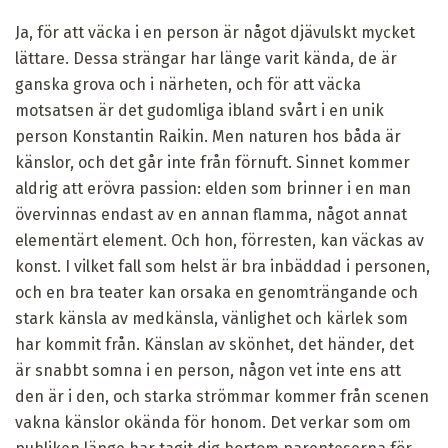
Ja, för att väcka i en person är något djävulskt mycket
lättare. Dessa strängar har länge varit kända, de är
ganska grova och i närheten, och för att väcka
motsatsen är det gudomliga ibland svårt i en unik
person Konstantin Raikin. Men naturen hos båda är
känslor, och det går inte från förnuft. Sinnet kommer
aldrig att erövra passion: elden som brinner i en man
övervinnas endast av en annan flamma, något annat
elementärt element. Och hon, förresten, kan väckas av
konst. I vilket fall som helst är bra inbäddad i personen,
och en bra teater kan orsaka en genomträngande och
stark känsla av medkänsla, vänlighet och kärlek som
har kommit från. Känslan av skönhet, det händer, det
är snabbt somna i en person, någon vet inte ens att
den är i den, och starka strömmar kommer från scenen
vakna känslor okända för honom. Det verkar som om