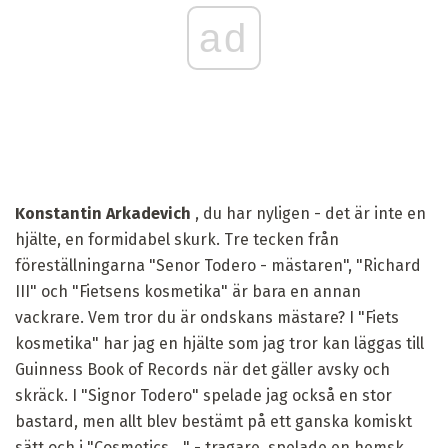
ad
Konstantin Arkadevich
, du har nyligen - det är inte en
hjälte, en formidabel skurk. Tre tecken från
föreställningarna "Senor Todero - mästaren", "Richard
III" och "Fietsens kosmetika" är bara en annan
vackrare. Vem tror du är ondskans mästare? I "Fiets
kosmetika" har jag en hjälte som jag tror kan läggas till
Guinness Book of Records när det gäller avsky och
skräck. I "Signor Todero" spelade jag också en stor
bastard, men allt blev bestämt på ett ganska komiskt
sätt och i "Cosmetics ..." - tragare, spelade en hemsk