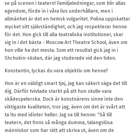
se på scenen i teatern! Familjeledningar, som blir allas
egendom, förde in i våra livs underhållare, men i
allmänhet är det en hemsk vulgaritet. Polina uppskattar
mycket sitt självständighet, och jag respekterar henne
för det. Hon gick till alla teatraliska institutioner, skar
sig in i det bästa - Moscow Art Theatre School, även om
hon ville ha det mesta. Som ett resultat gick jag in i
Shchukin-skolan, där jag studerade vid den tiden.
Konstantin, lyckas du vara objektiv om henne?
Hon är en väldigt smart tjej, jag kan säkert säga det till
dig. Därför tvivlade starkt på att hon skulle vara
skådespelerska. Dock är konstnärens sinne inte den
viktigaste kvaliteten, tror jag, även om det är svårt att
ta itu med idioter heller. Jag sa till henne: "Gå till
teatern, det finns så många dumma, talangslösa
människor som har rätt att skriva ut, även om de