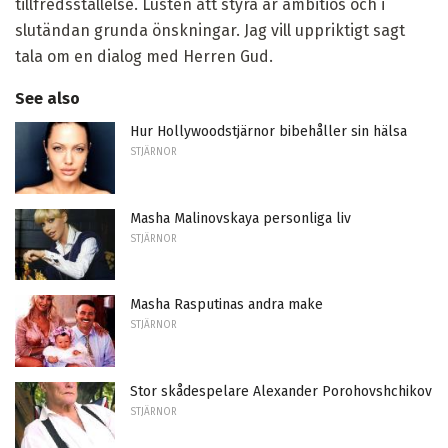
tillfredsställelse. Lusten att styra är ambitiös och i
slutändan grunda önskningar. Jag vill uppriktigt sagt
tala om en dialog med Herren Gud.
See also
Hur Hollywoodstjärnor bibehåller sin hälsa
STJÄRNOR
Masha Malinovskaya personliga liv
STJÄRNOR
Masha Rasputinas andra make
STJÄRNOR
Stor skådespelare Alexander Porohovshchikov
STJÄRNOR