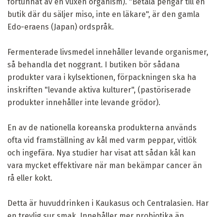
förtunnat av en vuxen organism). "Betala pengar till en
butik där du säljer miso, inte en läkare", är den gamla
Edo-eraens (Japan) ordspråk.
Fermenterade livsmedel innehåller levande organismer,
så behandla det noggrant. I butiken bör sådana
produkter vara i kylsektionen, förpackningen ska ha
inskriften "levande aktiva kulturer", (pastöriserade
produkter innehåller inte levande grödor).
En av de nationella koreanska produkterna används
ofta vid framställning av kål med varm peppar, vitlök
och ingefära. Nya studier har visat att sådan kål kan
vara mycket effektivare när man bekämpar cancer än
rå eller kokt.
Detta är huvuddrinken i Kaukasus och Centralasien. Har
en trevlig sur smak. Innehåller mer probiotika än