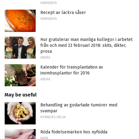
HEMHJÄRTA
Recept av läckra såser
HEMHJÄRTA
Hur gratulerar man manliga kollegor i arbetet
från och med 23 februari 2018: skits, dikter,
prosa
ANDRA
Kalender för transplantation av
inomhusplantor för 2016
ANDRA
May be useful
Behandling av godartade tumörer med
svampar
KVINNORS HÄLSA
Röda födelsemärken hos nyfödda
BARN