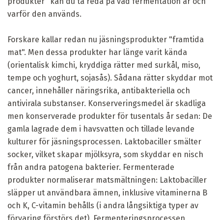
produkter" kan du ta reda på vad fermentation är och
varför den används.
Forskare kallar redan nu jäsningsprodukter "framtida
mat". Men dessa produkter har länge varit kända
(orientalisk kimchi, kryddiga rätter med surkål, miso,
tempe och yoghurt, sojasås). Sådana rätter skyddar mot
cancer, innehåller näringsrika, antibakteriella och
antivirala substanser. Konserveringsmedel är skadliga
men konserverade produkter för tusentals år sedan: De
gamla lagrade dem i havsvatten och tillade levande
kulturer för jäsningsprocessen. Laktobaciller smälter
socker, vilket skapar mjölksyra, som skyddar en nisch
från andra patogena bakterier. Fermenterade
produkter normaliserar matsmältningen: Laktobaciller
släpper ut användbara ämnen, inklusive vitaminerna B
och K, C-vitamin behålls (i andra långsiktiga typer av
förvaring förstörs det). Fermenteringsprocessen