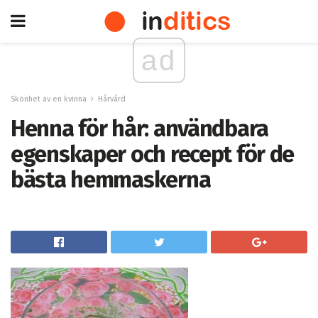
ad
Skönhet av en kvinna
Hårvård
Henna för hår: användbara
egenskaper och recept för de
bästa hemmaskerna