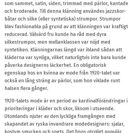
som sammet, satin, siden, trimmad med pärlor, kantade
och broderade. Till denna klänning användes jazzskor-
båtar och silke (eller syntetiska) strumpor. Strumpor
blev fashionabla på grund av att klänningen var kraftigt
reducerad. Välvärd fru kunde ha råd med dyra
silkestrumpor, men mellanklassen var nöjd med
syntetiken. Klänningarnas längd var ibland sådan att
kläderna var synliga, vilket naturligtvis inte bara kunde
påverka designerns läckerhet. En obligatorisk
egenskap hos en kvinna av mode från 1920-talet var
också en lång sträng av pärlor, som hon viklade runt
halsen flera gånger.
1920-talets mode är en period av kardinalförändringar i
prioriteringar i kläder och skor, liksom i utseende.
Utomlands njuter av den lyckliga framgången med
skapandet av ryska invandrare modedesigners: sjalar,
kostym smycken och spets. Det finns otroligt populär