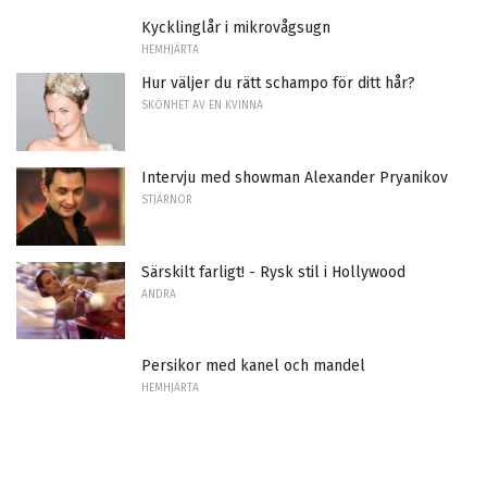
Kycklinglår i mikrovågsugn
HEMHJÄRTA
Hur väljer du rätt schampo för ditt hår?
SKÖNHET AV EN KVINNA
Intervju med showman Alexander Pryanikov
STJÄRNOR
Särskilt farligt! - Rysk stil i Hollywood
ANDRA
Persikor med kanel och mandel
HEMHJÄRTA