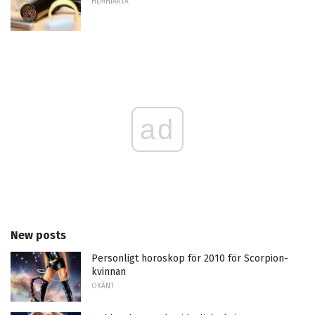
HEMHJÄRTA
ad
New posts
Personligt horoskop för 2010 för Scorpion-
kvinnan
OKÄNT