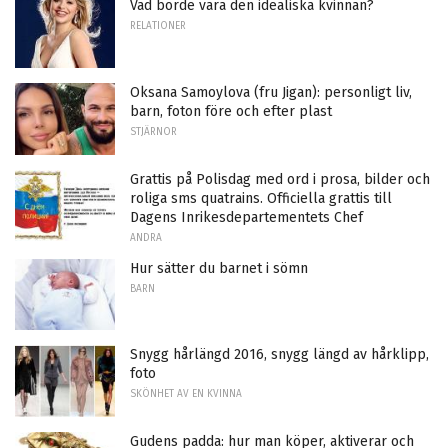
Vad borde vara den idealiska kvinnan?
RELATIONER
Oksana Samoylova (fru Jigan): personligt liv,
barn, foton före och efter plast
STJÄRNOR
Grattis på Polisdag med ord i prosa, bilder och
roliga sms quatrains. Officiella grattis till
Dagens Inrikesdepartementets Chef
ANDRA
Hur sätter du barnet i sömn
BARN
Snygg hårlängd 2016, snygg längd av hårklipp,
foto
SKÖNHET AV EN KVINNA
Gudens padda: hur man köper, aktiverar och