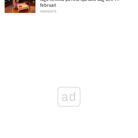
februari
HEMHJÄRTA
ad