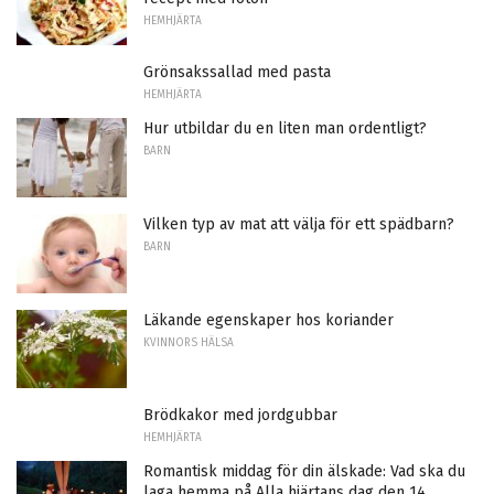
HEMHJÄRTA
Grönsakssallad med pasta
HEMHJÄRTA
Hur utbildar du en liten man ordentligt?
BARN
Vilken typ av mat att välja för ett spädbarn?
BARN
Läkande egenskaper hos koriander
KVINNORS HÄLSA
Brödkakor med jordgubbar
HEMHJÄRTA
Romantisk middag för din älskade: Vad ska du
laga hemma på Alla hjärtans dag den 14