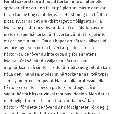
För att säkerställa att hetlufttorken inte smälter eller
spricker efter att den faller på plattan, måste den vara
tillverkad av högkvalitativ, värmebeständig och hållbar
plast. Tyvärr är det praktiskt taget omöjligt att skilja
kvalitativ plast från substandard. I certifikaten av det
material som hårtorket är tillverkat, är det i regel inte
ett ord som nämns. Om du köper en hårtork tillverkad
av företaget som också tillverkar professionella
hårtorkar, behöver du inte oroa dig för enhetens
kvalitet. Också, när du väljer en hårtork, var
uppmärksam på sin form - det är nödvändigt att du kan
hålla den i handen. Moderna hårtorkar finns i två typer
- en cylinder och en pistol. Nästan alla professionella
hårtorkar är i form av en pistol - handtaget på en
sådan hårtork ligger vinkel mot huvuddelen. Men det är
obehagligt för en lekman att använda en sådan
hårtork, för detta behöver du ha färdigheter. För daglig
användning är det bättre att köpa en hårtork, som är