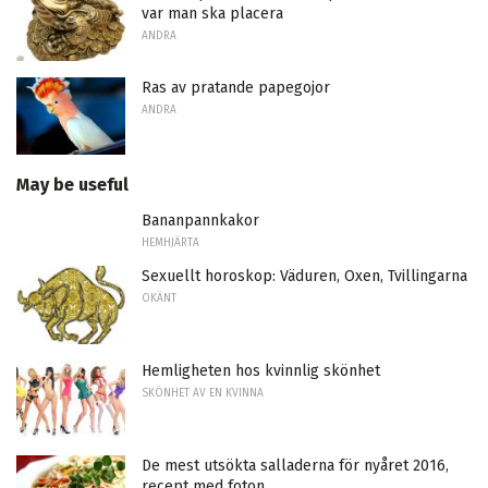
var man ska placera
ANDRA
Ras av pratande papegojor
ANDRA
May be useful
Bananpannkakor
HEMHJÄRTA
Sexuellt horoskop: Väduren, Oxen, Tvillingarna
OKÄNT
Hemligheten hos kvinnlig skönhet
SKÖNHET AV EN KVINNA
De mest utsökta salladerna för nyåret 2016,
recept med foton