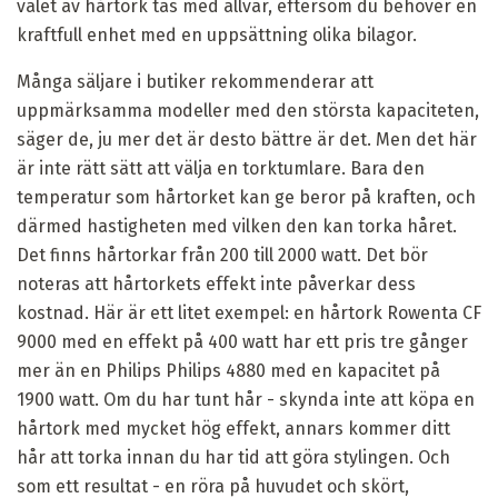
valet av hårtork tas med allvar, eftersom du behöver en
kraftfull enhet med en uppsättning olika bilagor.
Många säljare i butiker rekommenderar att
uppmärksamma modeller med den största kapaciteten,
säger de, ju mer det är desto bättre är det. Men det här
är inte rätt sätt att välja en torktumlare. Bara den
temperatur som hårtorket kan ge beror på kraften, och
därmed hastigheten med vilken den kan torka håret.
Det finns hårtorkar från 200 till 2000 watt. Det bör
noteras att hårtorkets effekt inte påverkar dess
kostnad. Här är ett litet exempel: en hårtork Rowenta CF
9000 med en effekt på 400 watt har ett pris tre gånger
mer än en Philips Philips 4880 med en kapacitet på
1900 watt. Om du har tunt hår - skynda inte att köpa en
hårtork med mycket hög effekt, annars kommer ditt
hår att torka innan du har tid att göra stylingen. Och
som ett resultat - en röra på huvudet och skört,