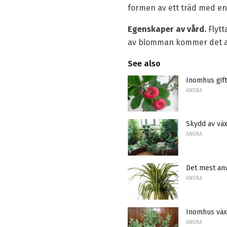
formen av ett träd med en
Egenskaper av vård.
Flytt
av blomman kommer det att 
See also
Inomhus gift
ANDRA
Skydd av vä
ANDRA
Det mest an
ANDRA
Inomhus väx
ANDRA