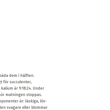
äda dem i hälften.
t för succulenter,
 kalium är 9:18:24. Under
bör matningen stoppas.
ponenter är: läskiga, löv-
xten svagare eller blommar