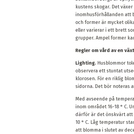
kustens skogar. Det växer
inomhusförhållanden att b
och former är mycket olika
eller varierar i ett brett 
grupper. Ampel former ka
Regler om vård av en väx
Lighting.
Husblommor toler
observera ett stuntat utse
klorosen. För en riklig bl
sidorna. Det bör noteras at
Med avseende på temperat
inom området 16-18 ° C. Un
därför är det önskvärt at
10 ° C. Låg temperatur s
att blomma i slutet av dece