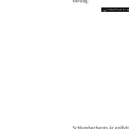
vardag.
Schlumberbergs är epifytis