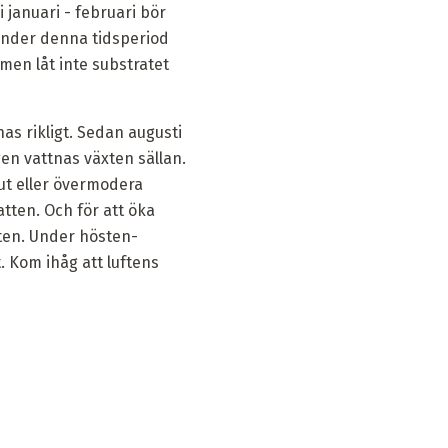
januari - februari bör
 under denna tidsperiod
men låt inte substratet
 rikligt. Sedan augusti
en vattnas växten sällan.
ut eller övermodera
tten. Och för att öka
ten. Under hösten-
. Kom ihåg att luftens