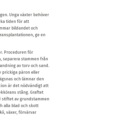
ngen. Unga växter behöver
ka tiden för att
hämmar bildandet och
ransplantationen, ge en
r. Proceduren för
ta, separera stammen från
landning av torv och sand.
 prickiga päron eller
vlägsnas och lämnar den
on är det nödvändigt att
ekkörans stång. Graftet
ed stiftet av grundstammen
h alla blad och skott
i, växer, förvärvar