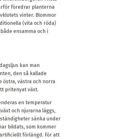
rför föredrar planterna
vklotets vinter. Blommor
itionella (vita och röda)
las både ensamma och i
 dagsljus kan man
anten, den så kallade
e östra, västra och norra
tt pritenyat växt.
enderas en temperatur
lväxt och njurarna läggs,
omständigheter sänka under
har bildats, som kommer
ificiellt förlängd. För att