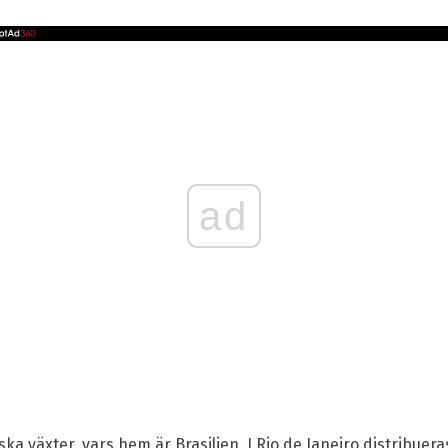
ad
ka växter, vars hem är Brasilien. I Rio de Janeiro distribue