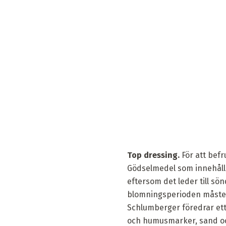
Top dressing.
För att bef
Gödselmedel som innehåller
eftersom det leder till sö
blomningsperioden måste 
Schlumberger föredrar ett 
och humusmarker, sand och 