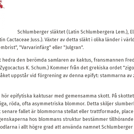
Schlumberger släktet (Latin Schlumbergera Lem.), Ell
in Cactaceae Juss.). Växter av detta släkt i olika länder i värl
brist", "Varvarinfärg" eller "Julgran".
t hedra den berömda samlaren av kaktus, fransmannen Fred
Zygocactus K. Schum.) Kommer från det grekiska ordet "zig
ket uppstår vid förgrening av denna epifyt: stammarna av z
n hör epifytiska kaktusar med gemensamma skott. På skottets
miga, röda, ofta asymmetriska blommor. Detta skiljer slumbe
t senare fallet är blommorna stellat eller trattformade, plac
genskaperna hos blommans struktur bestämmer tillhörande s
larna i allt högre grad att använda namnet Schlumberger (