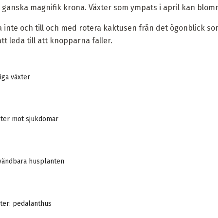
 ganska magnifik krona. Växter som ympats i april kan blom
a inte och till och med rotera kaktusen från det ögonblick so
leda till att knopparna faller.
iga växter
xter mot sjukdomar
vändbara husplanten
ter: pedalanthus