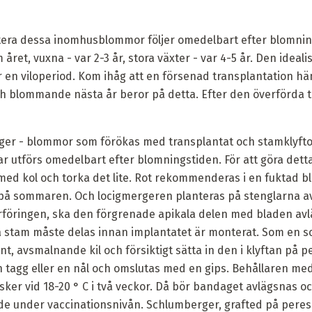
tera dessa inomhusblommor följer omedelbart efter blomni
ret, vuxna - var 2-3 år, stora växter - var 4-5 år. Den idealis
r en viloperiod. Kom ihåg att en försenad transplantation 
 blommande nästa år beror på detta. Efter den överförda t
er - blommor som förökas med transplantat och stamklyfto
r utförs omedelbart efter blomningstiden. För att göra det
med kol och torka det lite. Rot rekommenderas i en fuktad b
 på sommaren. Och locigmergeren planteras på stenglarna av
verföringen, ska den förgrenade apikala delen med bladen a
tam måste delas innan implantatet är monterat. Som en sci
t, avsmalnande kil och försiktigt sätta in den i klyftan på p
n tagg eller en nål och omslutas med en gips. Behållaren m
 sker vid 18-20 ° C i två veckor. Då bör bandaget avlägsnas oc
de under vaccinationsnivån. Schlumberger, grafted på pereski