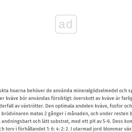
ad
rukta hoarna behöver de använda mineralgödselmedel och sp
 kväve bör användas försiktigt: överskott av kväve är farlig
nderfall av växtrötter. Den optimala andelen kväve, fosfor och
brödvinaren matas 2 gånger i månaden, och under resten 
andningsbart och lätt substrat, med ett pH av 5-6. Dess kom
torv i förhållandet 1: 6: 4: 2: 2. I utarmad jord blommar vä