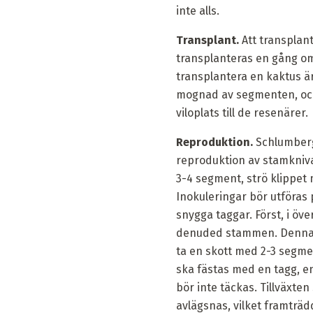
inte alls.
Transplant.
Att transplan
transplanteras en gång om å
transplantera en kaktus ä
mognad av segmenten, och
viloplats till de resenärer.
Reproduktion.
Schlumberg
reproduktion av stamkniva
3-4 segment, strö klippet 
Inokuleringar bör utföras
snygga taggar. Först, i ö
denuded stammen. Denna s
ta en skott med 2-3 segmen
ska fästas med en tagg, e
bör inte täckas. Tillväxten
avlägsnas, vilket framträd