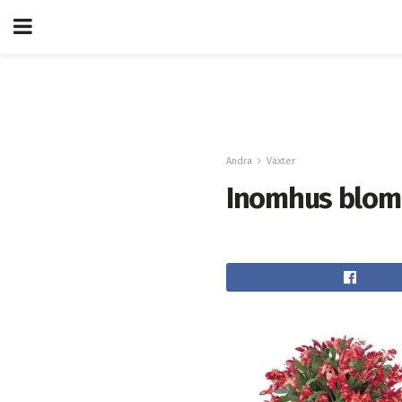
Andra
Växter
Inomhus blom