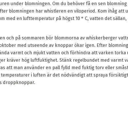
uren under blomningen. Om du behöver få en sen blomning i 
 Efter blomningen har whistleren en viloperiod. Kom ihåg att
um med en lufttemperatur på högst 10 ° C, vatten det sällan, 
n och på sommaren bör blommorna av whiskerberger vattnas
 oktober med utseende av knoppar ökar igen. Efter blomning
ända varmt och mjukt vatten och förhindra att varken torka 
r kräver hög luftfuktighet. Stänk regelbundet med varmt va
 att man använder en pall fylld med fuktig torv eller smås
 temperaturer i luften är det nödvändigt att spraya försiktigt
ns droppknoppar.