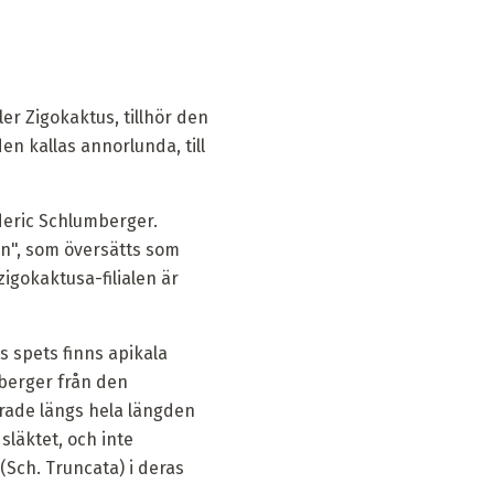
er Zigokaktus, tillhör den
den kallas annorlunda, till
eric Schlumberger.
on", som översätts som
igokaktusa-filialen är
 spets finns apikala
rberger från den
erade längs hela längden
läktet, och inte
Sch. Truncata) i deras