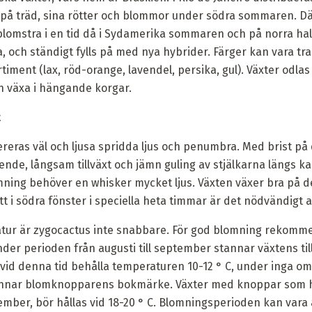
 på träd, sina rötter och blommor under södra sommaren. Dä
lomstra i en tid då i Sydamerika sommaren och på norra hal
, och ständigt fylls på med nya hybrider. Färger kan vara trad
sortiment (lax, röd-orange, lavendel, persika, gul). Växter od
n växa i hängande korgar.
t
eras väl och ljusa spridda ljus och penumbra. Med brist på
ende, långsam tillväxt och jämn guling av stjälkarna längs k
omning behöver en whisker mycket ljus. Växten växer bra på d
t i södra fönster i speciella heta timmar är det nödvändigt a
ur är zygocactus inte snabbare. För god blomning rekomm
der perioden från augusti till september stannar växtens til
t vid denna tid behålla temperaturen 10-12 ° C, under inga 
tannar blomknopparens bokmärke. Växter med knoppar som 
mber, bör hållas vid 18-20 ° C. Blomningsperioden kan vara art