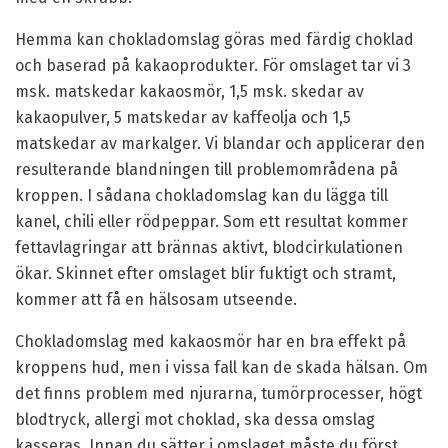
Hemma kan chokladomslag göras med färdig choklad
och baserad på kakaoprodukter. För omslaget tar vi 3
msk. matskedar kakaosmör, 1,5 msk. skedar av
kakaopulver, 5 matskedar av kaffeolja och 1,5
matskedar av markalger. Vi blandar och applicerar den
resulterande blandningen till problemområdena på
kroppen. I sådana chokladomslag kan du lägga till
kanel, chili eller rödpeppar. Som ett resultat kommer
fettavlagringar att brännas aktivt, blodcirkulationen
ökar. Skinnet efter omslaget blir fuktigt och stramt,
kommer att få en hälsosam utseende.
Chokladomslag med kakaosmör har en bra effekt på
kroppens hud, men i vissa fall kan de skada hälsan. Om
det finns problem med njurarna, tumörprocesser, högt
blodtryck, allergi mot choklad, ska dessa omslag
kasseras. Innan du sätter i omslaget måste du först