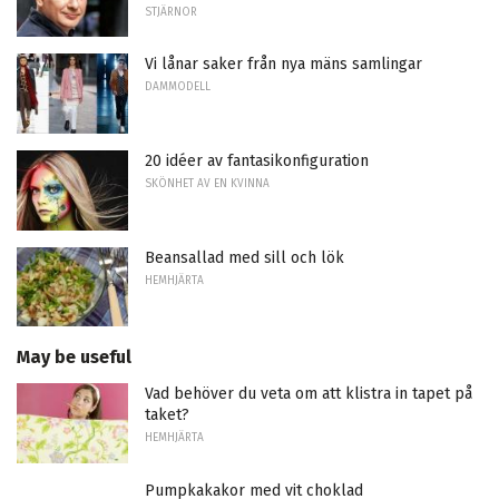
STJÄRNOR
Vi lånar saker från nya mäns samlingar
DAMMODELL
20 idéer av fantasikonfiguration
SKÖNHET AV EN KVINNA
Beansallad med sill och lök
HEMHJÄRTA
May be useful
Vad behöver du veta om att klistra in tapet på
taket?
HEMHJÄRTA
Pumpkakakor med vit choklad