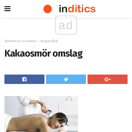
ad
Skönhet av en kvinna
Kroppsvård
Kakaosmör omslag