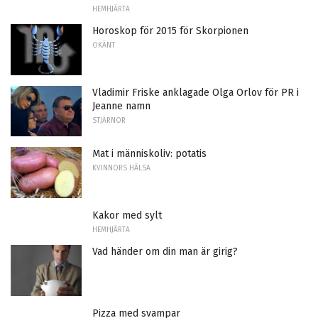
HEMHJÄRTA
Horoskop för 2015 för Skorpionen
OKÄNT
Vladimir Friske anklagade Olga Orlov för PR i
Jeanne namn
STJÄRNOR
Mat i människoliv: potatis
KVINNORS HÄLSA
Kakor med sylt
HEMHJÄRTA
Vad händer om din man är girig?
Pizza med svampar