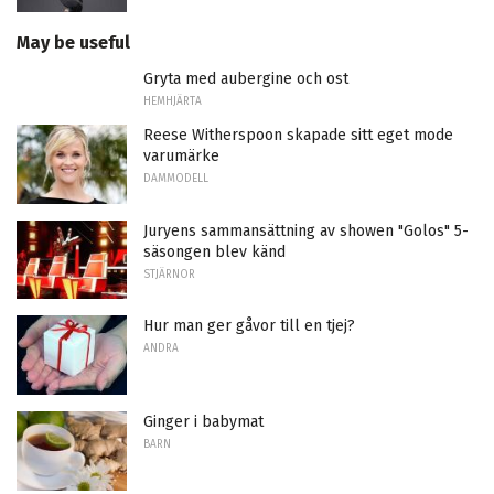
May be useful
Gryta med aubergine och ost
HEMHJÄRTA
Reese Witherspoon skapade sitt eget mode
varumärke
DAMMODELL
Juryens sammansättning av showen "Golos" 5-
säsongen blev känd
STJÄRNOR
Hur man ger gåvor till en tjej?
ANDRA
Ginger i babymat
BARN