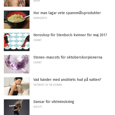
BARN
Hur man lagar vete spannmålsprodukter
HEMHJÄRTA
Horoskop för Stenbock-kvinnor för maj 2017
OKÄNT
Stones-mascots för oktoberskorpionerna
OKÄNT
Vad händer med ansiktets hud på natten?
SKÖNHET AV EN KVINNA
Dansar för viktminskning
IDROTT