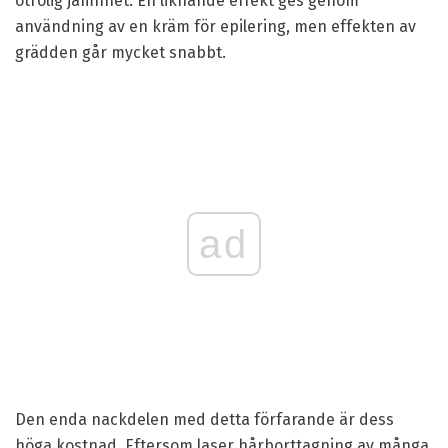
otrolig jämnhet. En liknande effekt ges genom
användning av en kräm för epilering, men effekten av
grädden går mycket snabbt.
ad
Den enda nackdelen med detta förfarande är dess
höga kostnad. Eftersom laser hårborttagning av många