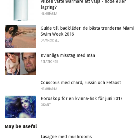
Vilken vattenvärmare att välja - flöde eller
lagring?
HEMHJÄRTA
Guide till badkläder: de bästa trenderna Miami
Swim Week 2016
DAMMODELL
Kvinnliga misstag med män
RELATIONER
Couscous med chard, russin och Fetaost
HEMHJÄRTA
Horoskop för en kvinna-fisk för juni 2017
OKÄNT
May be useful
Lasagne med mushrooms