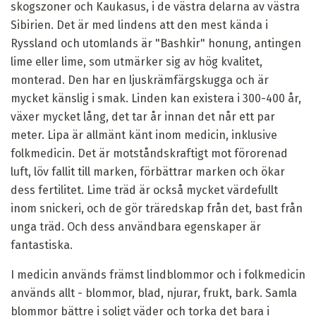
skogszoner och Kaukasus, i de västra delarna av västra
Sibirien. Det är med lindens att den mest kända i
Ryssland och utomlands är "Bashkir" honung, antingen
lime eller lime, som utmärker sig av hög kvalitet,
monterad. Den har en ljuskrämfärgskugga och är
mycket känslig i smak. Linden kan existera i 300-400 år,
växer mycket lång, det tar år innan det når ett par
meter. Lipa är allmänt känt inom medicin, inklusive
folkmedicin. Det är motståndskraftigt mot förorenad
luft, löv fallit till marken, förbättrar marken och ökar
dess fertilitet. Lime träd är också mycket värdefullt
inom snickeri, och de gör träredskap från det, bast från
unga träd. Och dess användbara egenskaper är
fantastiska.
I medicin används främst lindblommor och i folkmedicin
används allt - blommor, blad, njurar, frukt, bark. Samla
blommor bättre i soligt väder och torka det bara i