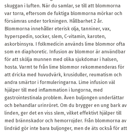
skuggan i luften. När du samlar, se till att blommorna
var torra, eftersom de fuktiga blommorna mörkar och
försämras under torkningen. Hållbarhet 2 år.
Blommorna innehåller eterisk olja, tanniner, vax,
hyperspedin, socker, slem, C-vitamin, karoten,
askorbinsyra. I folkmedicin används lime blommor ofta
som en diaphoretic. Infusion av blommor är användbar
för att skölja munnen med olika sjukdomar i halsen,
hosta. Varmt te från lime blommor rekommenderas för
att dricka med huvudvärk, krusiduller, reumatism och
andra smärtor i formuleringarna. Lime infusion väl
hjälper till med inflammation i lungorna, med
gastrointestinala problem. Även buljongen underlättar
och behandlar urinröret. Om du brygger en ung bark av
linden, ger det en viss slem, vilket effektivt hjälper till
med brännskador och hemorrojder. Från blommorna av
lindräd gör inte bara buljonger, men de äts också för att