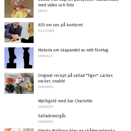
med video och foto
ANDRA
Allt om sex på kontoret
RELATIONER
Historia om skapandet av mitt företag
SAMHÄLLE
Original recept på sallad "Tiger". Läcker,
vacker, snabb!
HEMHJÄRTA
Mjölkgelé med bär Charlotte
HEMHJÄRTA
Salladsmörgås
HEMHJÄRTA
Stesha Malikova blev en skådespelerska,