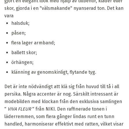
gjort en elegant look med hjälp av tillbehör, kläder eller
skor, gjorda i en "välsmakande" nyanserad ton. Det kan
vara
halsduk;
påsen;
flera lager armband;
ballett skor;
örhängen;
klänning av genomskinligt, flytande tyg.
Det är inte nödvändigt att klä sig från huvud till tå i all
persika. Några accenter är nog. Särskilt intressant är
modebilden med klockan från den exklusiva samlingen
"
VIVA
FLEUR
" från NIKI. Den raffinerade tonen i
läderremmen, som flera gånger lindas runt en tunn
handled, harmoniserar effektivt med ratten, vilket visar