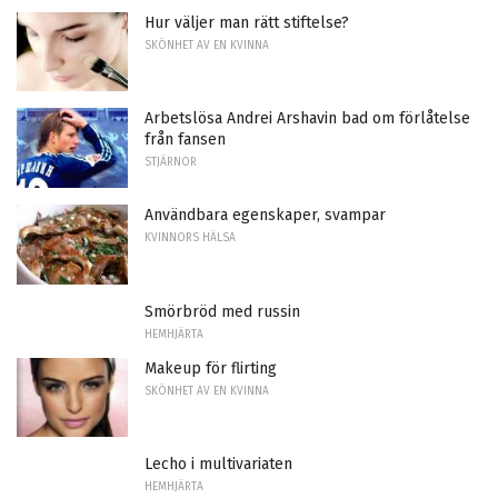
Hur väljer man rätt stiftelse?
SKÖNHET AV EN KVINNA
Arbetslösa Andrei Arshavin bad om förlåtelse
från fansen
STJÄRNOR
Användbara egenskaper, svampar
KVINNORS HÄLSA
Smörbröd med russin
HEMHJÄRTA
Makeup för flirting
SKÖNHET AV EN KVINNA
Lecho i multivariaten
HEMHJÄRTA