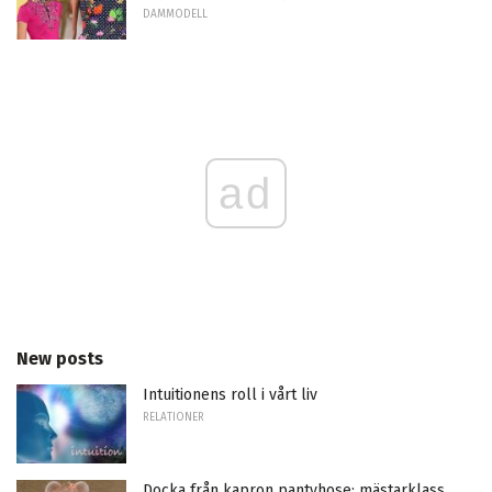
DAMMODELL
ad
New posts
Intuitionens roll i vårt liv
RELATIONER
Docka från kapron pantyhose: mästarklass