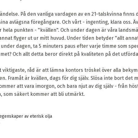
händelse. På den vanliga vardagen av en 21-talskvinna finns
a avlägsna föregångare. Och vårt - ingenting, klara oss. Äv
är hela punkten - "kvällen". Och under dagen är våra lands
t annat flyger ut ur mitt huvud. Under tiden betyder "allt annat"
lt under dagen, ta 5 minuters paus efter varje timme som sp
mmet? Och allt detta beror direkt på kvaliteten på det utförda
t viktigaste, råd är att lämna kontors tröskel över alla be
. Framåt är kvällen, dags för dig själv. Slösa inte bort det 
kommer att vara imorgon, och bara njut av dig själv - från hös
som säkert kommer att bli utmärkt.
egenskaper av eterisk olja
A