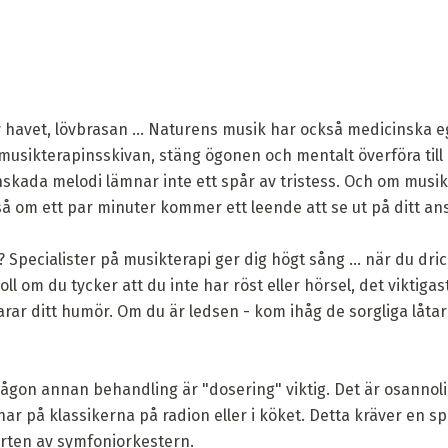
av havet, lövbrasan ... Naturens musik har också medicinska 
musikterapinsskivan, stäng ögonen och mentalt överföra till b
skada melodi lämnar inte ett spår av tristess. Och om musike
å om ett par minuter kommer ett leende att se ut på ditt an
? Specialister på musikterapi ger dig högt sång ... när du dri
oll om du tycker att du inte har röst eller hörsel, det viktiga
ar ditt humör. Om du är ledsen - kom ihåg de sorgliga låtar
någon annan behandling är "dosering" viktig. Det är osannol
r på klassikerna på radion eller i köket. Detta kräver en spec
rten av symfoniorkestern.