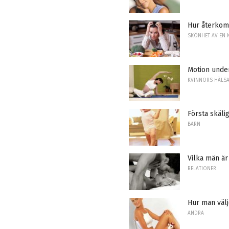
Hur återkom
SKÖNHET AV EN 
Motion under
KVINNORS HÄLS
Första skäli
BARN
Vilka män är
RELATIONER
Hur man välj
ANDRA