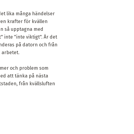
 det lika många händelser
en krafter för kvällen
män så upptagna med
 inte "inte viktigt". Är det
enderas på datorn och från
 arbetet.
kymmer och problem som
med att tänka på nästa
tstaden, från kvällsluften