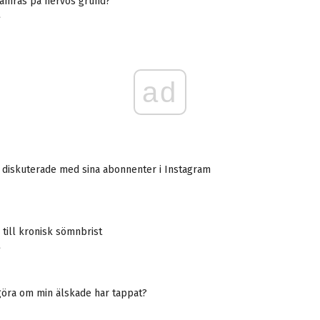
sämras på nervös grund?
A
ad
 diskuterade med sina abonnenter i Instagram
 till kronisk sömnbrist
A
göra om min älskade har tappat?