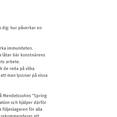
u dig: hur påverkar en
tärka immuniteten.
a låtar bär konstnärens
ets arbete.
k de reda på vilka
tt man lyssnar på vissa
 på Mendelssohns "Spring
ration och hjälper därför
 följeslagaren för alla
on rekommenderas att