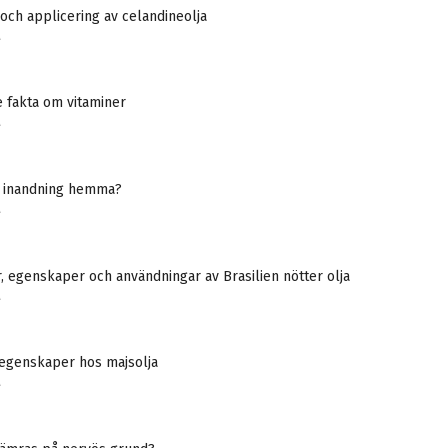
ch applicering av celandineolja
A
 fakta om vitaminer
A
 inandning hemma?
A
, egenskaper och användningar av Brasilien nötter olja
A
egenskaper hos majsolja
A