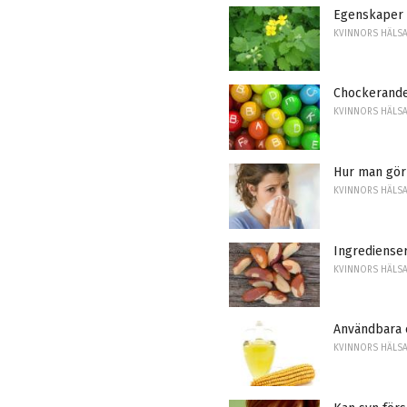
Egenskaper o
KVINNORS HÄLS
Chockerande
KVINNORS HÄLS
Hur man gör
KVINNORS HÄLS
Ingredienser
KVINNORS HÄLS
Användbara 
KVINNORS HÄLS