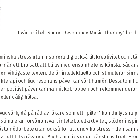
I vår artikel "Sound Resonance Music Therapy" lär d
minska stress utan inspirera dig också till kreativitet och s
arr är ett bra sätt att bli av med ensamhetens känsla. Sådan
en viktigaste texten, de är intellektuella och stimulerar sinn
ikterapi och ljudresonans påverkar vårt humör. Dessutom fic
er positivt påverkar människokroppen och rekommenderar a
ller dålig hälsa.
uvudvärk, då på råd av läkare som ett "piller" kan du lyssna
timulerar förvånansvärt intellektuell aktivitet, stöder inspi
 nästa nödarbete utan också för att undvika stress - den sanna
g i ett tidskrävande. Bachs musik ger en känsla av fred. H