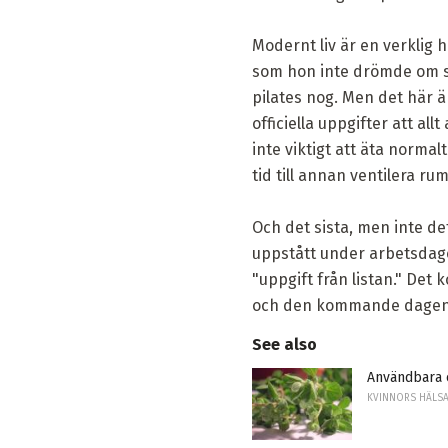
Modernt liv är en verklig 
som hon inte drömde om sin
pilates nog. Men det här 
officiella uppgifter att all
inte viktigt att äta norma
tid till annan ventilera ru
Och det sista, men inte de
uppstått under arbetsdagen
"uppgift från listan." Det 
och den kommande dagen, 
See also
Användbara 
KVINNORS HÄLS