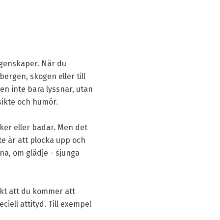
egenskaper. När du
ergen, skogen eller till
n inte bara lyssnar, utan
sikte och humör.
cker eller badar. Men det
ste är att plocka upp och
na, om glädje - sjunga
ikt att du kommer att
iell attityd. Till exempel