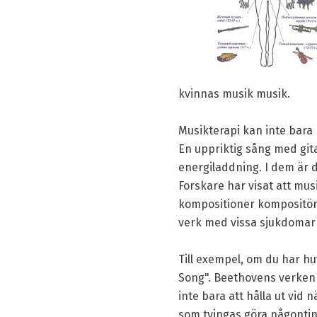
kvinnas musik musik.
Musikterapi kan inte bara 
En uppriktig sång med git
energiladdning. I dem är d
Forskare har visat att mus
kompositioner kompositör
verk med vissa sjukdomar e
Till exempel, om du har h
Song". Beethovens verken s
inte bara att hålla ut vid
som tvingas göra någontin