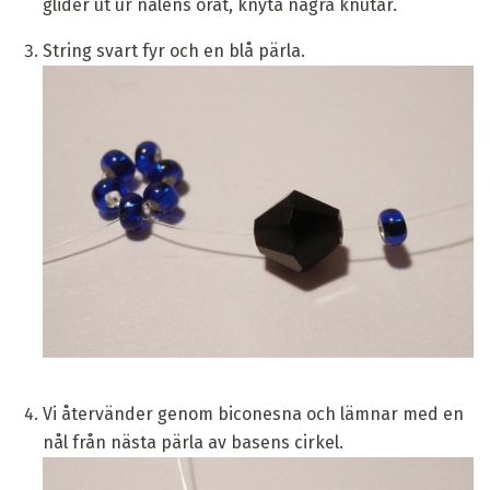
glider ut ur nålens örat, knyta några knutar.
String svart fyr och en blå pärla.
Vi återvänder genom biconesna och lämnar med en
nål från nästa pärla av basens cirkel.