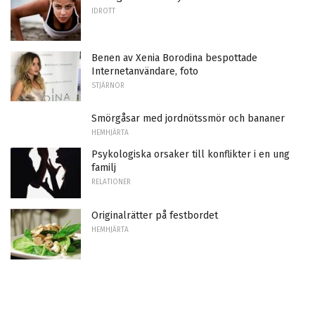
IDROTT
Benen av Xenia Borodina bespottade
Internetanvändare, foto
STJÄRNOR
Smörgåsar med jordnötssmör och bananer
HEMHJÄRTA
Psykologiska orsaker till konflikter i en ung
familj
RELATIONER
Originalrätter på festbordet
HEMHJÄRTA