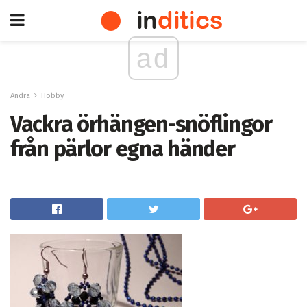
ad
Andra
Hobby
Vackra örhängen-snöflingor
från pärlor egna händer