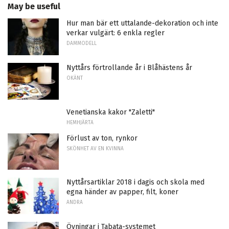
May be useful
Hur man bär ett uttalande-dekoration och inte
verkar vulgärt: 6 enkla regler
DAMMODELL
Nyttårs förtrollande år i Blåhästens år
OKÄNT
Venetianska kakor "Zaletti"
HEMHJÄRTA
Förlust av ton, rynkor
SKÖNHET AV EN KVINNA
Nyttårsartiklar 2018 i dagis och skola med
egna händer av papper, filt, koner
ANDRA
Övningar i Tabata-systemet