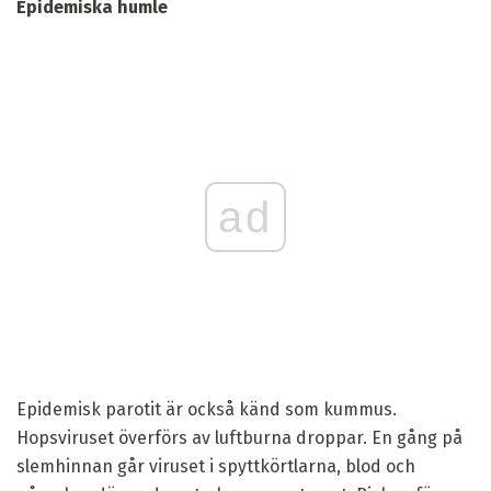
Epidemiska humle
ad
Epidemisk parotit är också känd som kummus.
Hopsviruset överförs av luftburna droppar. En gång på
slemhinnan går viruset i spyttkörtlarna, blod och