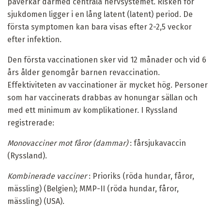
påverkar därmed centrala nervsystemet. Risken för
sjukdomen ligger i en lång latent (latent) period. De
första symptomen kan bara visas efter 2-2,5 veckor
efter infektion.
Den första vaccinationen sker vid 12 månader och vid 6
års ålder genomgår barnen revaccination.
Effektiviteten av vaccinationer är mycket hög. Personer
som har vaccinerats drabbas av honungar sällan och
med ett minimum av komplikationer. I Ryssland
registrerade:
Monovacciner mot fåror (dammar)
: fårsjukavaccin
(Ryssland).
Kombinerade vacciner
: Prioriks (röda hundar, fåror,
mässling) (Belgien); MMP-II (röda hundar, fåror,
mässling) (USA).