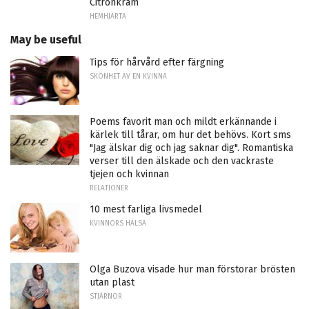
Citronkräm
HEMHJÄRTA
May be useful
Tips för hårvård efter färgning
SKÖNHET AV EN KVINNA
Poems favorit man och mildt erkännande i
kärlek till tårar, om hur det behövs. Kort sms
"Jag älskar dig och jag saknar dig". Romantiska
verser till den älskade och den vackraste
tjejen och kvinnan
RELATIONER
10 mest farliga livsmedel
KVINNORS HÄLSA
Olga Buzova visade hur man förstorar brösten
utan plast
STJÄRNOR