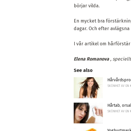
börjar vilda.
En mycket bra förstärkning 
dagar. Och efter avlägsna 
I vår artikel om hårförstä
Elena Romanova
, speciell
See also
Hårvårdspro
SKÖNHET AV EN 
Hårtab, ors
SKÖNHET AV EN 
Yoghurtmask 