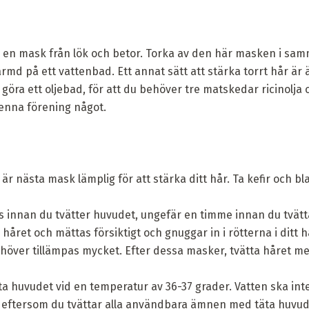
u en mask från lök och betor. Torka av den här masken i sa
md på ett vattenbad. Ett annat sätt att stärka torrt hår ä
göra ett oljebad, för att du behöver tre matskedar ricinolj
enna förening något.
är nästa mask lämplig för att stärka ditt hår. Ta kefir och b
 innan du tvätter huvudet, ungefär en timme innan du tvätt
håret och mättas försiktigt och gnuggar in i rötterna i ditt 
höver tillämpas mycket. Efter dessa masker, tvätta håret 
ta huvudet vid en temperatur av 36-37 grader. Vatten ska inte 
g, eftersom du tvättar alla användbara ämnen med täta huvud