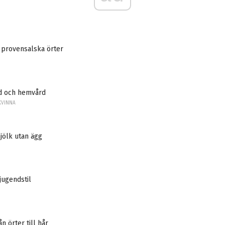
 provensalska örter
d och hemvård
KVINNA
jölk utan ägg
jugendstil
n örter till hår