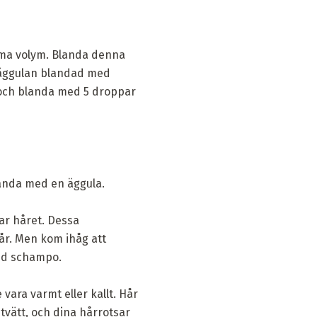
mma volym. Blanda denna
r äggulan blandad med
a och blanda med 5 droppar
landa med en äggula.
ar håret. Dessa
hår. Men kom ihåg att
med schampo.
vara varmt eller kallt. Hår
tvätt, och dina hårrotsar