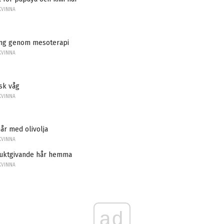
KVINNA
ng genom mesoterapi
KVINNA
sk våg
KVINNA
år med olivolja
KVINNA
fuktgivande hår hemma
KVINNA
ad