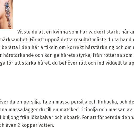
Visste du att en kvinna som har vackert starkt hår ä
pmärksamhet. För att uppnå detta resultat måste du ta hand 
 berätta i den här artikeln om korrekt hårstärkning och om 
r hårstärkande och kan ge hårets styrka, från rötterna som 
iga för att stärka håret, du behöver rätt och individuellt ta
ver du en persilja. Ta en massa persilja och finhacka, och det
nna massa lägger du till en matsked ricinolja och massan av
ord buljong från lökskalvar och ekbark. För att förbereda den
ch även 2 koppar vatten.