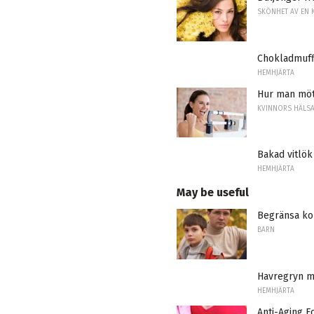
SKÖNHET AV EN 
Chokladmuff
HEMHJÄRTA
Hur man möte
KVINNORS HÄLS
Bakad vitlök
HEMHJÄRTA
May be useful
Begränsa ko
BARN
Havregryn m
HEMHJÄRTA
Anti-Aging F