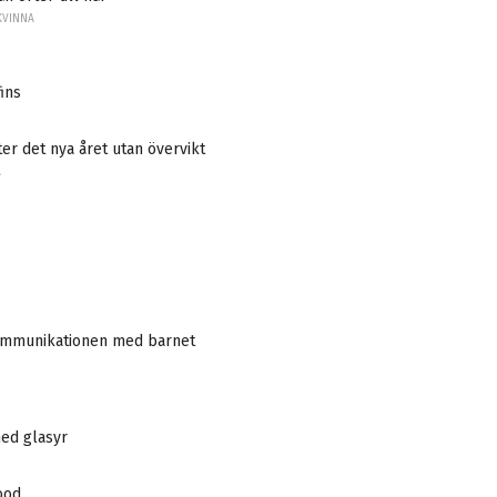
KVINNA
ins
r det nya året utan övervikt
A
mmunikationen med barnet
ed glasyr
ood