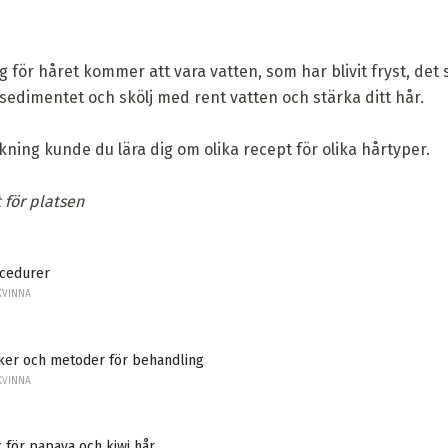
för håret kommer att vara vatten, som har blivit fryst, det sk
sedimentet och skölj med rent vatten och stärka ditt hår.
rkning kunde du lära dig om olika recept för olika hårtyper.
t för platsen
cedurer
KVINNA
aker och metoder för behandling
KVINNA
för papaya och kiwi hår