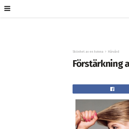
Skönhet av en kvinna
Hårvård
Förstärkning a