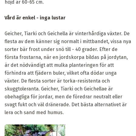
höjd är 60-65 cm.
Vård är enkel - inga lustar
Geicher, Tiarki och Geichella är vinterhårdiga växter. De
flesta av dem känner sig normalt i mittbandet, vissa nya
sorter bär frost under snö till - 40 grader. Efter de
första frostarna, när en jordskorpa bildas på jordytan,
är det nödvändigt att mulka planteringen för att
förhindra att fjädern buler, vilket ofta dödar unga
växter. De flesta sorter är torka-resistenta och
skuggtoleranta. Geicher, Tiarki och Geichellae är
obehagliga för jordar, men de föredrar neutralt eller
svagt fukt och väl dränerade. Det bästa alternativet är
lera och sand med humus.