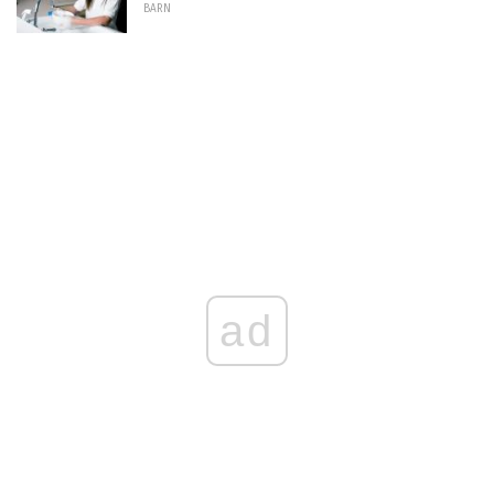
BARN
ad