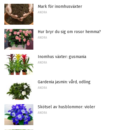
Mark för inomhusväxter
ANDRA
Hur bryr du sig om rosor hemma?
ANDRA
Inomhus växter: gusmania
ANDRA
Gardenia jasmin: vård, odling
ANDRA
Skötsel av husblommor: violer
ANDRA