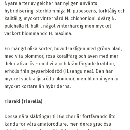
Nyare arter av geicher har nyligen använts i
hybridisering: storblommiga N. pubescens, torktålig och
kalltålig, mycket vinterhård N.ichichonioni, dvärg N.
pulchella H. hallii, något vinterhärdig men mycket
vackert blommande H. maxima.
En mängd olika sorter, huvudsakligen med gröna blad,
med vita blommor, rosa korallfärg och även med mer
dekorativa löv - med vita och krämfärgade krabbor,
erhölls från geyserblodröd (H.sanguinea). Den har
mycket vackra ljusröda blommor, men blomningen är
mycket kortare än hybriderna.
Tiaraki (Tiarella)
Dessa nära släktingar till Geicher är fortfarande lite
kända för våra amatörodlare, men deras graciösa