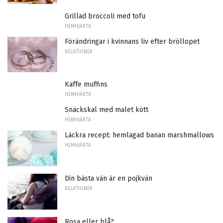
Grillad broccoli med tofu
HEMHJÄRTA
Förändringar i kvinnans liv efter bröllopet
RELATIONER
Kaffe muffins
HEMHJÄRTA
Snäckskal med malet kött
HEMHJÄRTA
Läckra recept: hemlagad banan marshmallows
HEMHJÄRTA
Din bästa vän är en pojkvän
RELATIONER
Rosa eller blå?