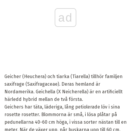
ad
Geicher (Heuchera) och tiarka (Tiarella) tillhör familjen
saxifrage (Saxifragaceae). Deras hemland är
Nordamerika. Geichella (X Neicherella) är en artificiellt
härledd hybrid mellan de två första.
Geichers har täta, läderiga, lång petiolerade löv i sina
rosette rosetter. Blommorna är små, i lösa plåtar på
pedunellarna 40-60 cm höga, i vissa sorter nästan till en
meter. När de växer upp, når buskarna upp till 60 cm.