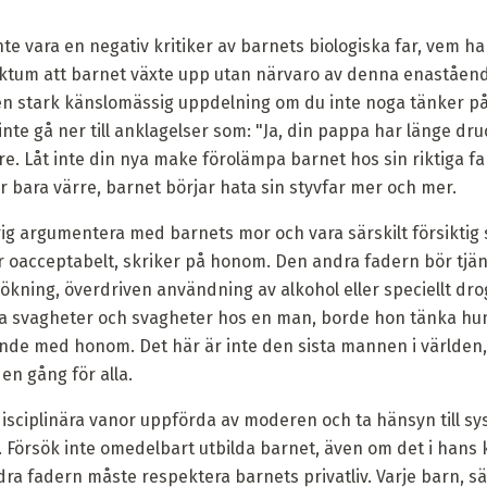
e vara en negativ kritiker av barnets biologiska far, vem ha
aktum att barnet växte upp utan närvaro av denna enastående f
en stark känslomässig uppdelning om du inte noga tänker p
nte gå ner till anklagelser som: "Ja, din pappa har länge druck
are. Låt inte din nya make förolämpa barnet hos sin riktiga f
r bara värre, barnet börjar hata sin styvfar mer och mer.
ig argumentera med barnets mor och vara särskilt försiktig s
mer oacceptabelt, skriker på honom. Den andra fadern bör tjä
rökning, överdriven användning av alkohol eller speciellt dr
 svagheter och svagheter hos en man, borde hon tänka hu
ande med honom. Det här är inte den sista mannen i världen,
en gång för alla.
isciplinära vanor uppförda av moderen och ta hänsyn till s
. Försök inte omedelbart utbilda barnet, även om det i hans
ra fadern måste respektera barnets privatliv. Varje barn, s