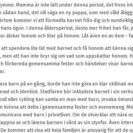
trymme. Mamma är inte lätt under denna period, det finns inte
 sådan hand, det vill säga en ny pappa, som med våld ålägg
. Tvärtom kommer vi att förmedla barnet från dig och oundvikl
 i hans ögon. I denna åldersperiod, desto mer frihet han får
rar älskar honom och litar på honom. Låt även en av dem - fa
 att spendera lite tid med barnet och få honom att känna sig 
en att han inte bryr sig om vad som uppskattar honom. Hjä
ch förbereda gemensamma fester och händelser visar barne
ar.
flera barn på en gång, borde han inte göra en klar skillnad m
erad och identisk. Stadfaren bör inkludera barnet i sin verk
tboll eller cykling kan samla en man med barn, orsaka ömses
r en kvinna att delta i gemensamma fester och evenemang. M
mmunicera med barn i privatlivet. Om de utvecklar ett nära oc
ppna av och lämna barnen i vård av sin styvfar. Även intern
De kommer att visa att hela familjen är ansvarig för att de u