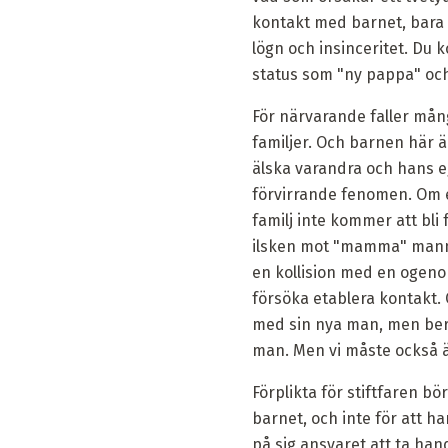
kontakt med barnet, bara
lögn och insinceritet. Du 
status som "ny pappa" och
För närvarande faller mån
familjer. Och barnen här ä
älska varandra och hans eg
förvirrande fenomen. Om e
familj inte kommer att bli 
ilsken mot "mamma" mannen
en kollision med en ogenom
försöka etablera kontakt.
med sin nya man, men berö
man. Men vi måste också änd
Förplikta för stiftfaren b
barnet, och inte för att h
på sig ansvaret att ta han