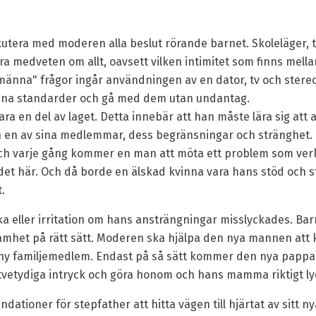
utera med moderen alla beslut rörande barnet. Skoleläger, 
a medveten om allt, oavsett vilken intimitet som finns mell
männa" frågor ingår användningen av en dator, tv och stereo.
egna standarder och gå med dem utan undantag.
a en del av laget. Detta innebär att han måste lära sig att 
 en av sina medlemmar, dess begränsningar och stränghet. 
Och varje gång kommer en man att möta ett problem som verk
 det här. Och då borde en älskad kvinna vara hans stöd och stö
.
ska eller irritation om hans ansträngningar misslyckades. Bar
het på rätt sätt. Moderen ska hjälpa den nya mannen att k
n ny familjemedlem. Endast på så sätt kommer den nya pappa
vetydiga intryck och göra honom och hans mamma riktigt lyc
tioner för stepfather att hitta vägen till hjärtat av sitt ny