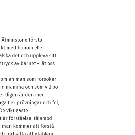
. Åtminstone första
takt med honom eller
älska det och uppleva sitt
tryck av barnet - låt oss
n som en man som försöker
r sin mamma och som vill bo
verkligen är den med
ga fler prövningar och fel,
De viktigaste
är förståelse, tålamod
en man kommer att förstå
ch fortsätta att etablera