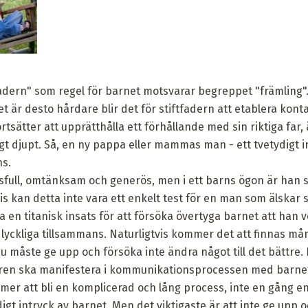
adern" som regel för barnet motsvarar begreppet "främling"
t är desto hårdare blir det för stiftfadern att etablera kon
tsätter att upprätthålla ett förhållande med sin riktiga far, 
 djupt. Så, en ny pappa eller mammas man - ett tvetydigt in
ns.
ksfull, omtänksam och generös, men i ett barns ögon är ha
tvis kan detta inte vara ett enkelt test för en man som älska
 en titanisk insats för att försöka övertyga barnet att han 
lyckliga tillsammans. Naturligtvis kommer det att finnas mån
u måste ge upp och försöka inte ändra något till det bättre. 
en ska manifestera i kommunikationsprocessen med barnet 
mmer att bli en komplicerad och lång process, inte en gång 
igt intryck av barnet. Men det viktigaste är att inte ge upp o