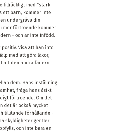
 tillräckligt med "stark
s ett barn, kommer inte
igen undergräva din
, ju mer förtroende kommer
dern - och är inte infödd.
positiv. Visa att han inte
lp med att göra läxor,
t att den andra fadern
ellan dem. Hans inställning
samhet, fråga hans åsikt
idigt förtroende. Om det
en det är också mycket
h tillitande förhållande -
a skyldigheter ger fler
ppfylls, och inte bara en