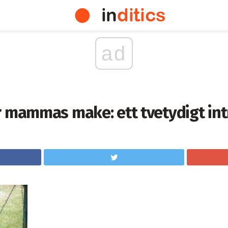
ad
r mammas make: ett tvetydigt int