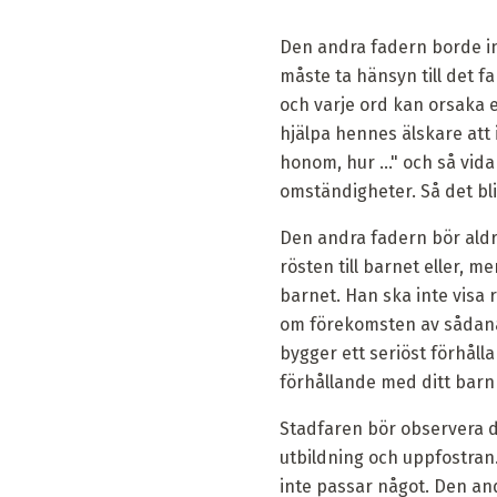
Den andra fadern borde int
måste ta hänsyn till det f
och varje ord kan orsaka 
hjälpa hennes älskare att i
honom, hur ..." och så vid
omständigheter. Så det bli
Den andra fadern bör aldr
rösten till barnet eller, 
barnet. Han ska inte visa 
om förekomsten av sådana
bygger ett seriöst förhåll
förhållande med ditt barn 
Stadfaren bör observera d
utbildning och uppfostran
inte passar något. Den and