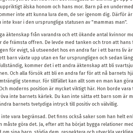
 uppriktigt älska honom och hans mor. Barn på en undermed
kommer inte att kunna lura dem, de ser igenom dig. Därför är d
 inte kvar i den ursprungliga statusen av "mammas man".
ga äktenskap från varandra och ett ökande antal kvinnor m
r de främsta offren. De levde med tanken och tron ​​att hans
en för evigt, så utseendet hos en andra far i ett barns liv ä
tt barn växte upp utan en far ursprungligen och sedan läng
fullständig, kommer det i ett andra äktenskap att bli svartsju
. Och alla försök att bli en andra far för att nå barnets h
tränglig stenmur. För tillfället kan allt som en man kan göra
 Och moderns position är mycket viktigt här. Hon borde vara
va inte barnets kärlek. Du kan inte sätta ett barn som är mi
ra barnets tvetydiga intryck till positiv och välvillig.
ör inte vara begränsad. Det finns också saker som han helt enk
an måste göra det. Ja, efter att ha börjat bygga relationer m
d om sina barn, stödja dem, respektera och utveckla verkliga