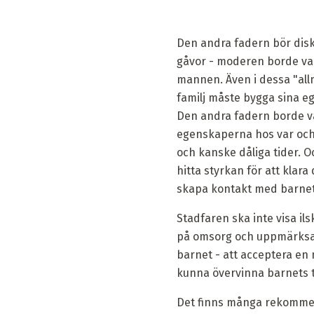
Den andra fadern bör disk
gåvor - moderen borde var
mannen. Även i dessa "all
familj måste bygga sina 
Den andra fadern borde var
egenskaperna hos var och
och kanske dåliga tider. 
hitta styrkan för att klara
skapa kontakt med barnet
Stadfaren ska inte visa il
på omsorg och uppmärksam
barnet - att acceptera e
kunna övervinna barnets t
Det finns många rekommenda