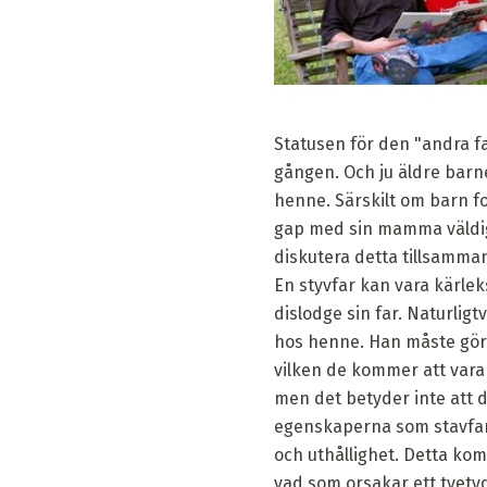
Statusen för den "andra f
gången. Och ju äldre barne
henne. Särskilt om barn for
gap med sin mamma väldigt
diskutera detta tillsamma
En styvfar kan vara kärle
dislodge sin far. Naturlig
hos henne. Han måste göra
vilken de kommer att vara 
men det betyder inte att d
egenskaperna som stavfar
och uthållighet. Detta ko
vad som orsakar ett tvetyd