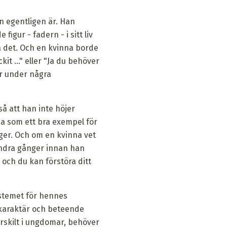
n egentligen är. Han
igur - fadern - i sitt liv
å det. Och en kvinna borde
it ..." eller "Ja du behöver
ar under några
å att han inte höjer
na som ett bra exempel för
oger. Och om en kvinna vet
ndra gånger innan han
 och du kan förstöra ditt
ystemet för hennes
 karaktär och beteende
ärskilt i ungdomar, behöver