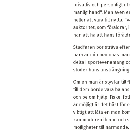
privatliv och personligt u
manlig hand". Men även en
heller att vara till nytta
auktoritet, som föräldrar,
han att ha att hans föräld
Stadfaren bör sträva efter
bara är min mammas man, m
delta i sportevenemang o
stöder hans ansträngning
Om en man är styvfar till 
till dem borde vara balans
och be om hjälp. Fiske, fo
är möjligt är det bäst fö
viktigt att låta en man ko
kan moderen ibland och sla
möjligheter till närmande. 