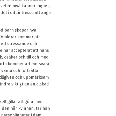
veten nivå känner lögner,
et i ditt intresse att ange
ed barn skapar nya
 föräldrar kommer att
r ett stressande och
e har accepterat att hans
k, osäker och till och med
järta kommer att motsvara
 vänta och fortsätta
 tillgiven och uppmärksam
ndre viktigt än en älskad
elt gillar att göra med
ed den här kvinnan, tar han
 personligheter i dem.