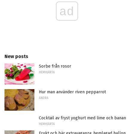
ad
New posts
Sorbe från rosor
HEMHJÄRTA
Hur man använder riven pepparrot
ANDRA
Cocktail av fryst yoghurt med lime och banan
HEMHJÄRTA
Frukt och bär extravaganza: hemlagad hallon