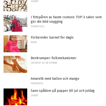
OKÄNT
I fotspåren av haute couture: TOP-3 saker som
gör din bild snygging
DAMMODELL
Förbereder barnet för dagis
BARN
Benkramper: folkmekanismer
SKÖNHET AV EN KVINNA
Amaretti med hallon och mango
HEMHJÄRTA
Sann spådom på papper till jul och juldag
OKÄNT