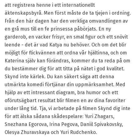
att registrera henne i ett internationellt
äktenskapsbyrå. Men först måste de ta tjejen i ordning.
Från den här dagen har den verkliga omvandlingen av
en grå mus till en fe prinsessa påbörjats. En ny
garderob, en vacker frisyr, en smal figur och ett snövit
leende - det är vad Katya nu behöver. Och om det blir
möjligt för flickvännen att ordna vår hjältinna, och om
Katerina själv kan förändras, kommer du ta reda på om
du bestämmer dig för att titta på nätet i god kvalitet.
Skynd inte kärlek. Du kan säkert säga att denna
utmärkta komedi förtjänar din uppmärksamhet. Med
hjälp av ett intressant diagram, bra humor och ett
oförutsägbart resultat blir filmen en av dina favoriter
under lång tid. Tja, vi arbetade på filmen Skynd dig inte
för att älska sådana skådespelare: Yuri Zhagars,
Snezhana Egorova, Irina Pegova, Daniil Spivakovsky,
Olesya Zhuravskaya och Yuri Rudchenko.