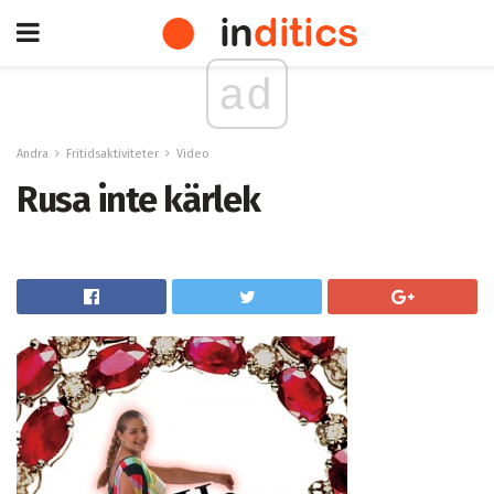
ad
Andra
Fritidsaktiviteter
Video
Rusa inte kärlek