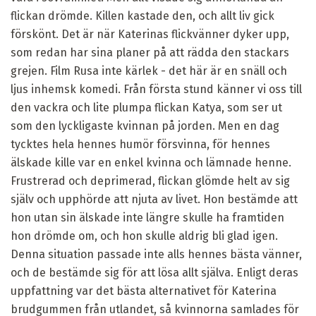
flickan drömde. Killen kastade den, och allt liv gick
förskönt. Det är när Katerinas flickvänner dyker upp,
som redan har sina planer på att rädda den stackars
grejen. Film Rusa inte kärlek - det här är en snäll och
ljus inhemsk komedi. Från första stund känner vi oss till
den vackra och lite plumpa flickan Katya, som ser ut
som den lyckligaste kvinnan på jorden. Men en dag
tycktes hela hennes humör försvinna, för hennes
älskade kille var en enkel kvinna och lämnade henne.
Frustrerad och deprimerad, flickan glömde helt av sig
själv och upphörde att njuta av livet. Hon bestämde att
hon utan sin älskade inte längre skulle ha framtiden
hon drömde om, och hon skulle aldrig bli glad igen.
Denna situation passade inte alls hennes bästa vänner,
och de bestämde sig för att lösa allt själva. Enligt deras
uppfattning var det bästa alternativet för Katerina
brudgummen från utlandet, så kvinnorna samlades för