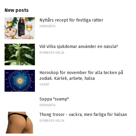
New posts
Nyttårs recept för festliga rätter
HEMHJÄRTA
Vid vilka sjukdomar använder en nässla?
KVINNORS HÄLSA
Horoskop för november för alla tecken på
zodiak. Kärlek, arbete, hälsa
OKÄNT
Soppa "svamp"
HEMHJÄRTA
Thong trosor - vackra, men farliga för hälsan
KVINNORS HÄLSA