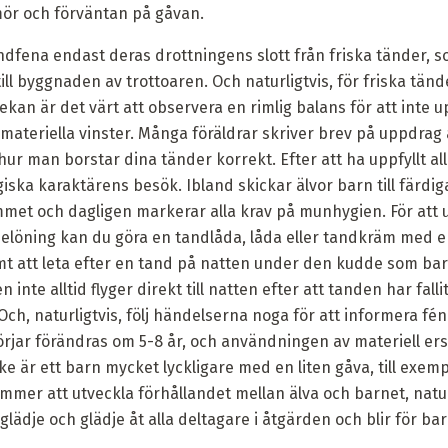
mör och förväntan på gåvan.
dfena endast deras drottningens slott från friska tänder, so
ill byggnaden av trottoaren. Och naturligtvis, för friska tänd
vekan är det värt att observera en rimlig balans för att inte
 materiella vinster. Många föräldrar skriver brev på uppdra
hur man borstar dina tänder korrekt. Efter att ha uppfyllt al
ka karaktärens besök. Ibland skickar älvor barn till färdiga
mmet och dagligen markerar alla krav på munhygien. För att 
belöning kan du göra en tandlåda, låda eller tandkräm med en
ämt att leta efter en tand på natten under den kudde som bar
 inte alltid flyger direkt till natten efter att tanden har fallit
ch, naturligtvis, följ händelserna noga för att informera fén
rjar förändras om 5-8 år, och användningen av materiell ers
ske är ett barn mycket lyckligare med en liten gåva, till ex
mer att utveckla förhållandet mellan älva och barnet, naturlig
lädje och glädje åt alla deltagare i åtgärden och blir för bar