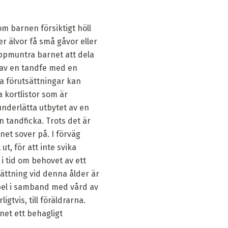
m barnen försiktigt höll
er älvor få små gåvor eller
 uppmuntra barnet att dela
g av en tandfe med en
la förutsättningar kan
 kortlistor som är
underlätta utbytet av en
 tandficka. Trots det är
net sover på. I förväg
 ut, för att inte svika
 i tid om behovet av ett
ättning vid denna ålder är
empel i samband med vård av
tvis, till föräldrarna.
net ett behagligt