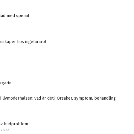
lad med spenat
nskaper hos ingefärarot
rgarin
 i livmoderhalsen: vad är det? Orsaker, symptom, behandling
A
 av hudproblem
KVINNA