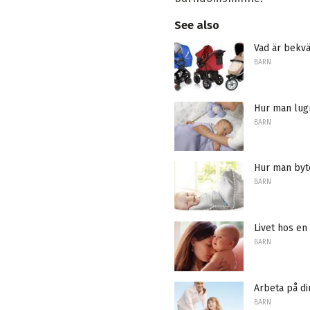
See also
Vad är bekvä
BARN
Hur man lugn
BARN
Hur man byte
BARN
Livet hos e
BARN
Arbeta på di
BARN