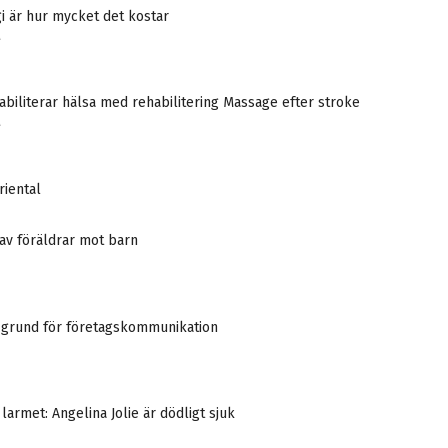
gi är hur mycket det kostar
A
biliterar hälsa med rehabilitering Massage efter stroke
A
riental
av föräldrar mot barn
 grund för företagskommunikation
larmet: Angelina Jolie är dödligt sjuk