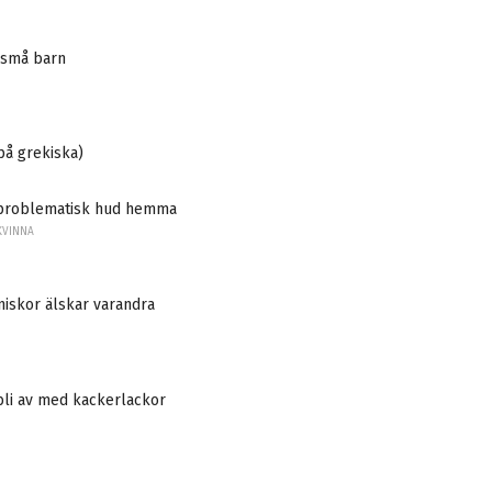
 små barn
på grekiska)
problematisk hud hemma
KVINNA
iskor älskar varandra
bli av med kackerlackor