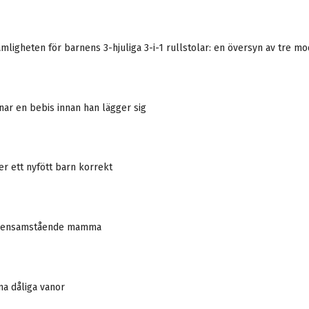
mligheten för barnens 3-hjuliga 3-i-1 rullstolar: en översyn av tre mo
ar en bebis innan han lägger sig
r ett nyfött barn korrekt
n ensamstående mamma
na dåliga vanor