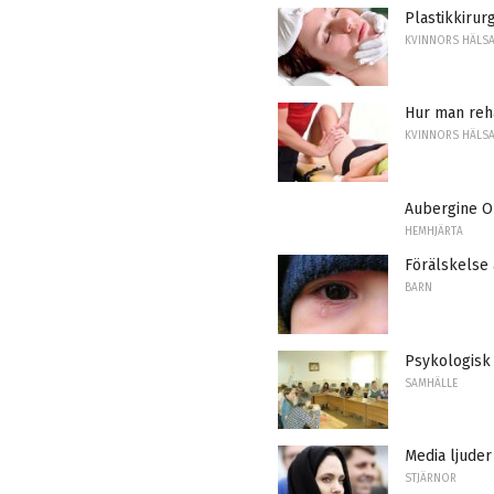
Plastikkirur
KVINNORS HÄLS
Hur man reha
KVINNORS HÄLS
Aubergine O
HEMHJÄRTA
Förälskelse 
BARN
Psykologisk
SAMHÄLLE
Media ljuder 
STJÄRNOR