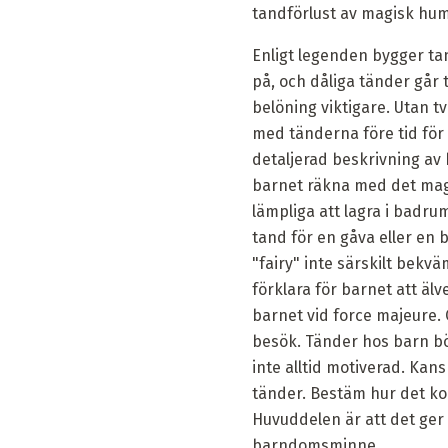
tandförlust av magisk hu
Enligt legenden bygger tan
på, och dåliga tänder går t
belöning viktigare. Utan t
med tänderna före tid för
detaljerad beskrivning av 
barnet räkna med det magis
lämpliga att lagra i badru
tand för en gåva eller en 
"fairy" inte särskilt bekv
förklara för barnet att älven
barnet vid force majeure. O
besök. Tänder hos barn bö
inte alltid motiverad. Kan
tänder. Bestäm hur det kom
Huvuddelen är att det ger g
barndomsminne.