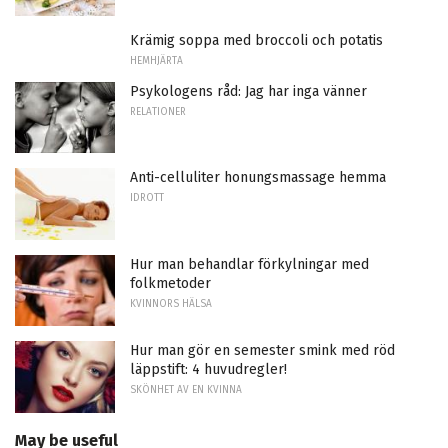
Krämig soppa med broccoli och potatis
HEMHJÄRTA
Psykologens råd: Jag har inga vänner
RELATIONER
Anti-celluliter honungsmassage hemma
IDROTT
Hur man behandlar förkylningar med
folkmetoder
KVINNORS HÄLSA
Hur man gör en semester smink med röd
läppstift: 4 huvudregler!
SKÖNHET AV EN KVINNA
May be useful