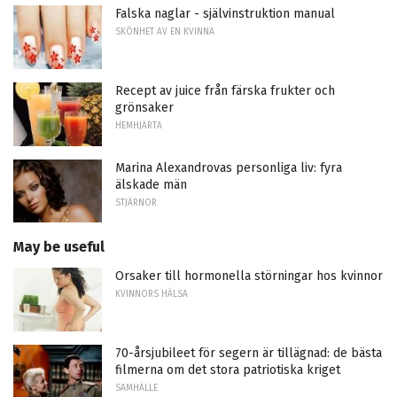
Falska naglar - självinstruktion manual
SKÖNHET AV EN KVINNA
Recept av juice från färska frukter och
grönsaker
HEMHJÄRTA
Marina Alexandrovas personliga liv: fyra
älskade män
STJÄRNOR
May be useful
Orsaker till hormonella störningar hos kvinnor
KVINNORS HÄLSA
70-årsjubileet för segern är tillägnad: de bästa
filmerna om det stora patriotiska kriget
SAMHÄLLE