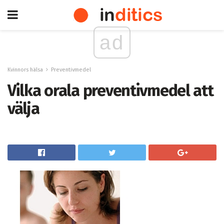
ad
Kvinnors hälsa
Preventivmedel
Vilka orala preventivmedel att
välja