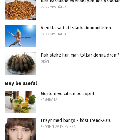
Den härdande egenskapen hos groddar
KVINNORS HÄLSA
6 enkla sätt att stärka immuniteten
KVINNORS HÄLSA
Fisk stekt: hur man tolkar denna dröm?
OKÄNT
May be useful
Mojito med citron och sprit
HEMHJÄRTA
Frisyr med bangs - höst trend-2016
SKÖNHET AV EN KVINNA