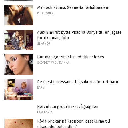
Man och kvinna: Sexuella förhållanden
RELATIONER
Alex Smurfit bytte Victoria Bonya till en jägare
för rika män, foto
STJÄRNOR
Hur man gör smink med rhinestones
SKÖNHET AV EN KVINNA
De mest intressanta leksakerna för ett barn
BARN
Herculean gröt i mikrovågsugnen
HEMHJÄRTA
Röda prickar på kroppen: orsakerna till
utseende, behandling