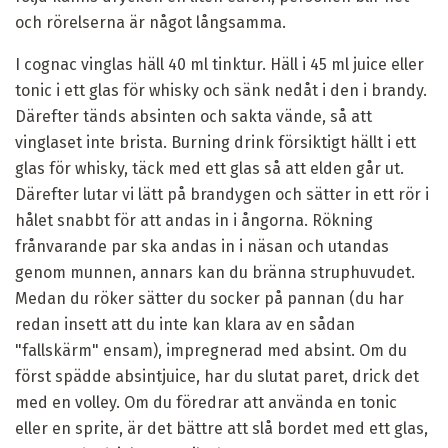
och rörelserna är något långsamma.
I cognac vinglas häll 40 ml tinktur. Häll i 45 ml juice eller
tonic i ett glas för whisky och sänk nedåt i den i brandy.
Därefter tänds absinten och sakta vände, så att
vinglaset inte brista. Burning drink försiktigt hällt i ett
glas för whisky, täck med ett glas så att elden går ut.
Därefter lutar vi lätt på brandygen och sätter in ett rör i
hålet snabbt för att andas in i ångorna. Rökning
frånvarande par ska andas in i näsan och utandas
genom munnen, annars kan du bränna struphuvudet.
Medan du röker sätter du socker på pannan (du har
redan insett att du inte kan klara av en sådan
"fallskärm" ensam), impregnerad med absint. Om du
först spädde absintjuice, har du slutat paret, drick det
med en volley. Om du föredrar att använda en tonic
eller en sprite, är det bättre att slå bordet med ett glas,