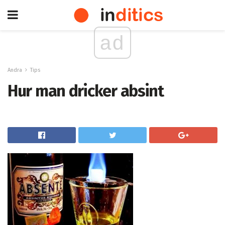
ad
Andra
Tips
Hur man dricker absint