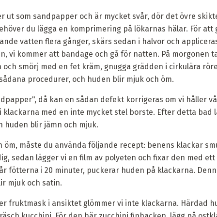
 ut som sandpapper och är mycket svår, dör det övre skikte
 behöver du lägga en komprimering på lökarnas hälar. För att g
nde vatten flera gånger, skärs sedan i halvor och applicera
ten, vi kommer att bandage och gå för natten. På morgonen ta
och smörj med en fet kräm, gnugga grädden i cirkulära röre
 3 sådana procedurer, och huden blir mjuk och öm.
papper", då kan en sådan defekt korrigeras om vi håller vår
i klackarna med en inte mycket stel borste. Efter detta bad 
h huden blir jämn och mjuk.
och öm, måste du använda följande recept: benens klackar sm
dig, sedan lägger vi en film av polyeten och fixar den med 
 slår fötterna i 20 minuter, puckerar huden på klackarna. Den
r mjuk och satin.
ller fruktmask i ansiktet glömmer vi inte klackarna. Härdad h
äsch kucchini. För den här zucchini finhacken, lägg på ostkla