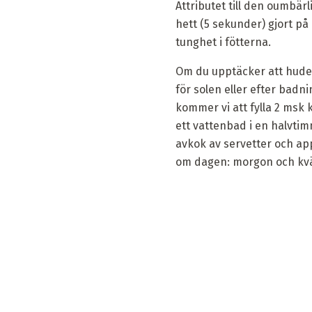
Attributet till den oumbär
hett (5 sekunder) gjort på 
tunghet i fötterna.
Om du upptäcker att huden 
för solen eller efter badni
kommer vi att fylla 2 msk 
ett vattenbad i en halvtimm
avkok av servetter och app
om dagen: morgon och kvä