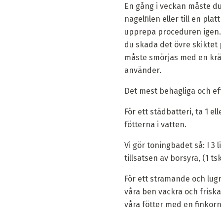
En gång i veckan måste du
nagelfilen eller till en pl
upprepa proceduren igen. 
du skada det övre skiktet
måste smörjas med en kräm 
använder.
Det mest behagliga och effe
För ett städbatteri, ta 1 el
fötterna i vatten.
Vi gör toningbadet så: I 3 
tillsatsen av borsyra, (1 ts
För ett stramande och lugn
våra ben vackra och friska
våra fötter med en finkor