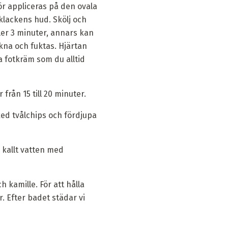
r appliceras på den ovala
i klackens hud. Skölj och
er 3 minuter, annars kan
kna och fuktas. Hjärtan
a fotkräm som du alltid
från 15 till 20 minuter.
tsked tvålchips och fördjupa
d kallt vatten med
 kamille. För att hålla
. Efter badet städar vi