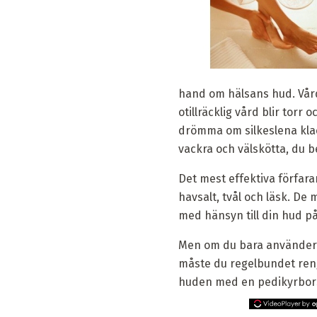
hand om hälsans hud. Vård
otillräcklig vård blir torr
drömma om silkeslena klack
vackra och välskötta, du 
Det mest effektiva förfara
havsalt, tvål och läsk. De
med hänsyn till din hud på
Men om du bara använder d
måste du regelbundet reng
huden med en pedikyrborst