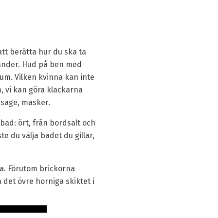
att berätta hur du ska ta
händer. Hud på ben med
neum. Vilken kvinna kan inte
, vi kan göra klackarna
ssage, masker.
bad: ört, från bordsalt och
e du välja badet du gillar,
a. Förutom brickorna
det övre horniga skiktet i