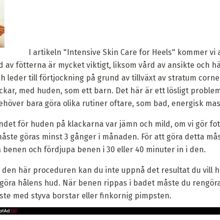
I artikeln "Intensive Skin Care for Heels" kommer vi 
 av fötterna är mycket viktigt, liksom vård av ansikte och 
 och leder till förtjockning på grund av tillväxt av stratum cor
ar, med huden, som ett barn. Det här är ett lösligt problem
behöver bara göra olika rutiner oftare, som bad, energisk ma
ndet för huden på klackarna var jämn och mild, om vi gör fot
 måste göras minst 3 gånger i månaden. För att göra detta måst
 benen och fördjupa benen i 30 eller 40 minuter in i den.
en här proceduren kan du inte uppnå det resultat du vill h
öra hålens hud. När benen rippas i badet måste du rengöra 
e med styva borstar eller finkornig pimpsten.