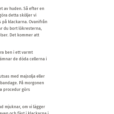
t av huden. Så efter en
öra detta sköljer vi
s på klackarna. Ovanifrån
r du bort lökresterna,
lser. Det kommer att
a ben i ett varmt
lämnar de döda cellerna i
utsas med majsolja eller
ett bandage. På morgonen
na procedur görs
ud mjuknar, om vi lägger
ven och fäst i klackarna i