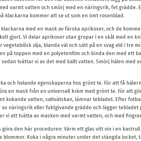
med varmt vatten och smörj med en näringsrik, fet grädde.
på klackarna kommer att se ut som en ömt rosenblad.
klackarna med en mask av färska aprikoser, och de kommer 
 gjort. Vi delar aprikoser utan gropar i en skål med en kniv e
er vegetabilisk olja, blanda väl och sätt på en svag eld i tre m
den på toppen med en polyetenfilm och binda den med ett 
r, sedan tvättar vi av det med kallt vatten. Smörj hälen med 
a och helande egenskaperna hos grönt te. För att få hälerna
ra en mask från en universell kräm med grönt te. För att göra
t kokande vatten, saltvätskan, lämnar tebladet. Efter fotba
er av näringsrik eller fuktgivande grädde och lägger teblade
er vi att tvätta av masken med varmt vatten, och med fingr
göra den här proceduren: Värm ett glas vitt vin i en kastrull
e blommor. Koka i några minuter under det stängda locket, t