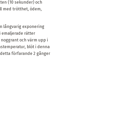
atten (10 sekunder) och
ill med trötthet, ödem,
rån långvarig exponering
 i emaljerade rätter
et noggrant och värm upp i
umstemperatur, blöt i denna
u detta förfarande 2 gånger