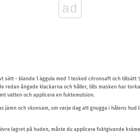
ad
vt sätt - blanda 1 äggula med 1 tesked citronsaft och tillsätt
e redan ångade klackarna och håller, tills masken har torkat,
t vatten och applicera en fuktemulsion.
 jämn och skonsam, om varje dag att gnugga i hålens hud lit
t övre lagret på huden, måste du applicera fuktgivande kräme