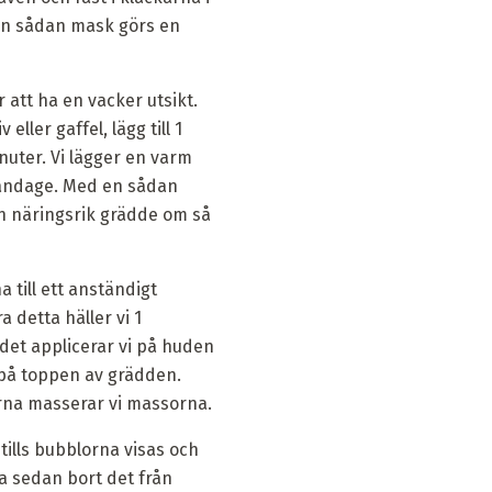
 En sådan mask görs en
att ha en vacker utsikt.
ller gaffel, lägg till 1
inuter. Vi lägger en varm
bandage. Med en sådan
en näringsrik grädde om så
 till ett anständigt
 detta häller vi 1
det applicerar vi på huden
t på toppen av grädden.
arna masserar vi massorna.
 tills bubblorna visas och
a sedan bort det från