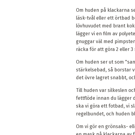
Om huden på klackarna ser
läsk-tvål eller ett örtbad
lövhuvudet med brant koka
lägger vi en film av polye
gnuggar väl med pimpsten 
räcka för att göra 2 eller
Om huden ser ut som "sand
stärkelsebad, så borstar v
det övre lagret snabbt, oc
Till huden var silkeslen 
fettflöde innan du lägger 
ska vi göra ett fotbad, vi
regelbundet, och huden bli
Om vi ​​gör en grönsaks- e
en mask på klackarna av fr