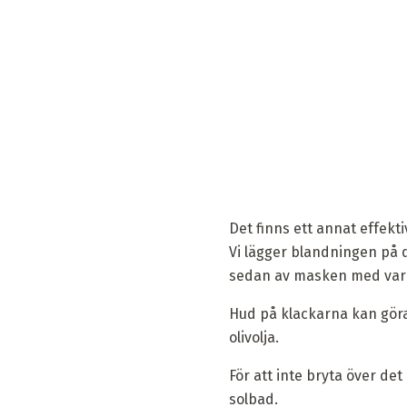
Det finns ett annat effekti
Vi lägger blandningen på d
sedan av masken med varm
Hud på klackarna kan göras
olivolja.
För att inte bryta över de
solbad.