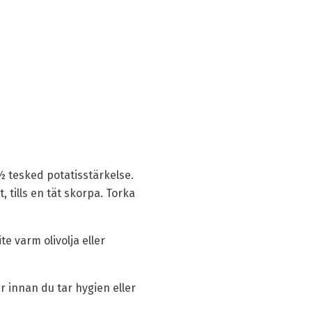
 ½ tesked potatisstärkelse.
 tills en tät skorpa. Torka
e varm olivolja eller
r innan du tar hygien eller