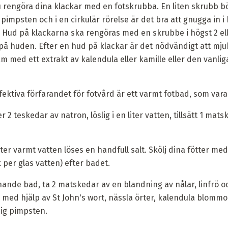
 rengöra dina klackar med en fotskrubba. En liten skrubb bö
att pimpsten och i en cirkulär rörelse är det bra att gnugga in 
Hud på klackarna ska rengöras med en skrubbe i högst 2 ell
 på huden. Efter en hud på klackar är det nödvändigt att mju
med ett extrakt av kalendula eller kamille eller den vanlig
ktiva förfarandet för fotvård är ett varmt fotbad, som varar 
ler 2 teskedar av natron, löslig i en liter vatten, tillsätt 1 ma
liter varmt vatten löses en handfull salt. Skölj dina fötter me
k per glas vatten) efter badet.
ande bad, ta 2 matskedar av en blandning av nålar, linfrö och
 med hjälp av St John's wort, nässla örter, kalendula blommor
nig pimpsten.