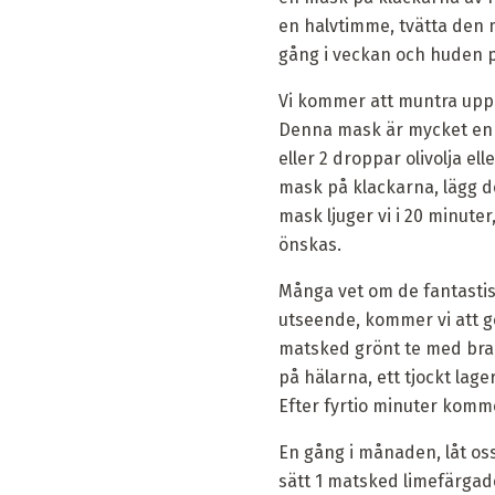
en halvtimme, tvätta den 
gång i veckan och huden 
Vi kommer att muntra upp 
Denna mask är mycket enkelt
eller 2 droppar olivolja ell
mask på klackarna, lägg 
mask ljuger vi i 20 minute
önskas.
Många vet om de fantastisk
utseende, kommer vi att gö
matsked grönt te med bran
på hälarna, ett tjockt lag
Efter fyrtio minuter komm
En gång i månaden, låt oss 
sätt 1 matsked limefärgad