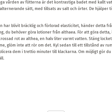
liga vården av fötterna är det kontrastiga badet med kallt v
alternerande sätt, med tillsats av salt och örter. De hjälper t
har blivit bräcklig och förlorad elasticitet, händer detta f
ng, du behöver göra lotioner från althaea. För att göra detta,
krossad rot av althea, en halv liter varmt vatten. Stäng lock
e, glöm inte att rör om det. Kyl sedan till ett tillstånd av r
licera dem i trettio minuter till klackarna. Om möjligt gör d
ll.