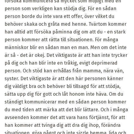
försöka kommunicera så mycket som möjligt med en
person som verkligen kan stödja dig. För en sådan
person borde du inte vara ett offer, över vilket du
behöver skaka och gråta med henne. Tvärtom kommer
han alltid att försöka påminna dig om att du - en stark
person kommer att rätta till situationen. För många
människor blir en sådan man en man. Men om det inte
är så - det är okej. Det viktigaste är att han inte trycker
på dig och han blir inte en tråkig, evigt deprimerad
person. Och stöd kan erhållas från mamma, nära vän,
syster. Det viktigaste är att den här personen känner
dig väldigt bra och behöver bli tillsagd för att stödja,
sätta upp dig för gott och låt honom inte häva. Om du
ständigt kommunicerar med en sådan person kommer
du med tiden att märka att det blir lättare. Och i många
avseenden kommer det att vara hans förtjänst, för att
han kommer att tvinga dig att dra dig ihop, förändra
situationen, göra något och inte sizzle hemma, lida och