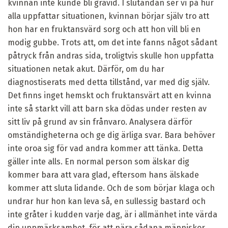
kvinnan inte kunde bli gravid. I slutändan ser vi på hur
alla uppfattar situationen, kvinnan börjar själv tro att
hon har en fruktansvärd sorg och att hon vill bli en
modig gubbe. Trots att, om det inte fanns något sådant
påtryck från andras sida, troligtvis skulle hon uppfatta
situationen netak akut. Därför, om du har
diagnostiserats med detta tillstånd, var med dig själv.
Det finns inget hemskt och fruktansvärt att en kvinna
inte så starkt vill att barn ska dödas under resten av
sitt liv på grund av sin frånvaro. Analysera därför
omständigheterna och ge dig ärliga svar. Bara behöver
inte oroa sig för vad andra kommer att tänka. Detta
gäller inte alls. En normal person som älskar dig
kommer bara att vara glad, eftersom hans älskade
kommer att sluta lidande. Och de som börjar klaga och
undrar hur hon kan leva så, en sullessig bastard och
inte gråter i kudden varje dag, är i allmänhet inte värda
din uppmärksamhet, för att nära sådana människor