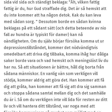
sida vid sida och ständigt beklaga: "Åh, vilken fattig
fattig är du, hur Gud straffade dig. Det är så hemskt att
du inte kommer att ha någon detok. Kak du kan leva
med sådan sorg. " Dessutom borde en sådan kvinna
beklagas på ett sådant sätt (och detta beteende av nio
fall av hundra är typiskt för damer) kan nå
oändligheten. Om du själv börjar försöka komma ut ur
depressionstillståndet, kommer det nödvändigtvis
omedelbart att driva dig tillbaka, komma ihåg hur dåliga
saker borde vara och vad hemskt och meningslöst liv du
har nu. Så att situationen är bättre, håll dig borta från
sådana människor. En vanlig vän som verkligen vill
stödja, kommer aldrig att göra det. Han kommer att få
dig att gråta, han kommer att få sig att dra sig samman
och stoppa sådana samtal mellan dig och det samhälle
du är i. Så om du verkligen inte vill lida för resten av ditt
liv och vill hantera ditt tillstånd, var noga med att