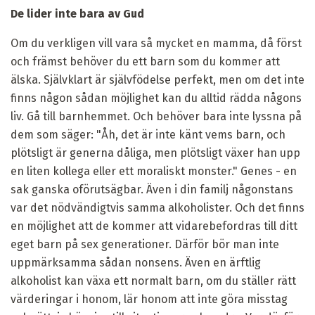
De lider inte bara av Gud
Om du verkligen vill vara så mycket en mamma, då först
och främst behöver du ett barn som du kommer att
älska. Självklart är självfödelse perfekt, men om det inte
finns någon sådan möjlighet kan du alltid rädda någons
liv. Gå till barnhemmet. Och behöver bara inte lyssna på
dem som säger: "Åh, det är inte känt vems barn, och
plötsligt är generna dåliga, men plötsligt växer han upp
en liten kollega eller ett moraliskt monster." Genes - en
sak ganska oförutsägbar. Även i din familj någonstans
var det nödvändigtvis samma alkoholister. Och det finns
en möjlighet att de kommer att vidarebefordras till ditt
eget barn på sex generationer. Därför bör man inte
uppmärksamma sådan nonsens. Även en ärftlig
alkoholist kan växa ett normalt barn, om du ställer rätt
värderingar i honom, lär honom att inte göra misstag