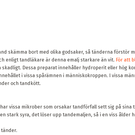
and skämma bort med olika godsaker, så tänderna förstör m
ch enligt tandläkare är denna emalj starkare än vit.
För att 
a skadligt. Dessa preparat innehåller hydroperit eller hög ko
nnehållet i vissa spårämnen i människokroppen. I vissa mä
änder och tandkött.
ar vissa mikrober som orsakar tandförfall sett sig på sina tä
 en stark syra, det löser upp tandemaljen, så i en viss ålder 
 tänder.