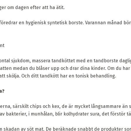
er om dagen efter att ha ätit.
 föredrar en hygienisk syntetisk borste. Varannan månad bör 
nt
dontal sjukdom, massera tandköttet med en tandborste dagl
atten medan du blåser upp och drar dina kinder. Om du har
att skölja. Och ditt tandkött har en tonisk behandling.
a?
derna, särskilt chips och kex, de är mycket långsammare än s
 bakterier, i munhålan, blir kolhydrater sura, det förstör t
om skadan av söt mat. De beräknade snabbt de produkter som 