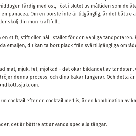
 middagen färdig med ost, i öst i slutet av måltiden som de ät
en panacea. Om en borste inte är tillgänglig, är det bättre at
ler skölj din mun kraftfullt.
n stift, stift eller nål i stället för den vanliga tandpetaren. 
da emaljen, du kan ta bort plack från svårtillgängliga områd
d mat, mjuk, fet, mjölkad - det ökar bildandet av tandsten.
dröjer denna process, och dina käkar fungerar. Och detta ä
tandköttssjukdom.
arm cocktail efter en cocktail med is, är en kombination av k
nder, det är bättre att använda speciella tångar.