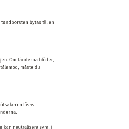
tandborsten bytas till en
igen. Om tänderna blöder,
 tålamod, måste du
ötsakerna lösas i
änderna.
kan neutralisera syra, i