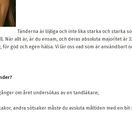
Tänderna är löjliga och inte lika starka och starka s
ill. När allt är, är du ensam, och deras absoluta majoritet är 3
 för god och egen hälsa. Vi lär oss vad som är användbart o
änder?
gånger om året undersökas av en tandläkare;
s, kakor, andra sötsaker måste du avsluta måltiden med en bit 