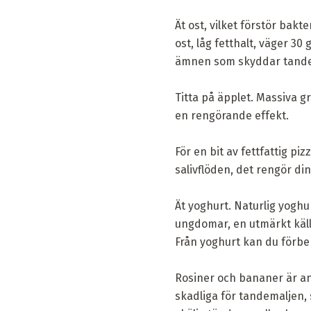
Ät ost, vilket förstör bakt
ost, låg fetthalt, väger 30 
ämnen som skyddar tandem
Titta på äpplet. Massiva g
en rengörande effekt.
För en bit av fettfattig pi
salivflöden, det rengör di
Ät yoghurt. Naturlig yoghur
ungdomar, en utmärkt källa 
Från yoghurt kan du förbe
Rosiner och bananer är an
skadliga för tandemaljen, 