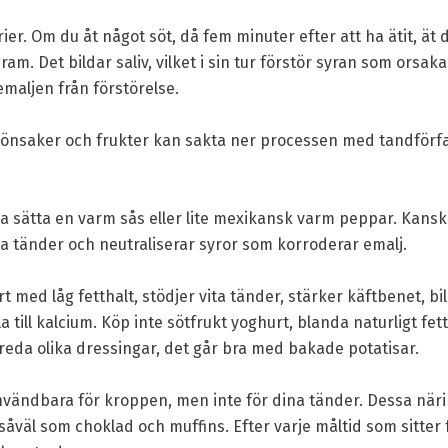
erier. Om du åt något söt, då fem minuter efter att ha ätit, ät
gram. Det bildar saliv, vilket i sin tur förstör syran som orsak
aljen från förstörelse.
rönsaker och frukter kan sakta ner processen med tandförfal
zza sätta en varm sås eller lite mexikansk varm peppar. Kanske 
na tänder och neutraliserar syror som korroderar emalj.
t med låg fetthalt, stödjer vita tänder, stärker käftbenet, bil
till kalcium. Köp inte sötfrukt yoghurt, blanda naturligt fet
reda olika dressingar, det går bra med bakade potatisar.
vändbara för kroppen, men inte för dina tänder. Dessa näri
såväl som choklad och muffins. Efter varje måltid som sitter