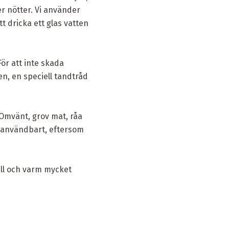
er nötter. Vi använder
t dricka ett glas vatten
För att inte skada
en, en speciell tandtråd
 Omvänt, grov mat, råa
r användbart, eftersom
all och varm mycket