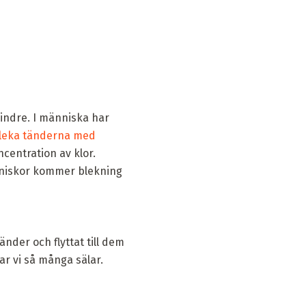
indre. I människa har
bleka tänderna med
ncentration av klor.
nniskor kommer blekning
nder och flyttat till dem
har vi så många sälar.