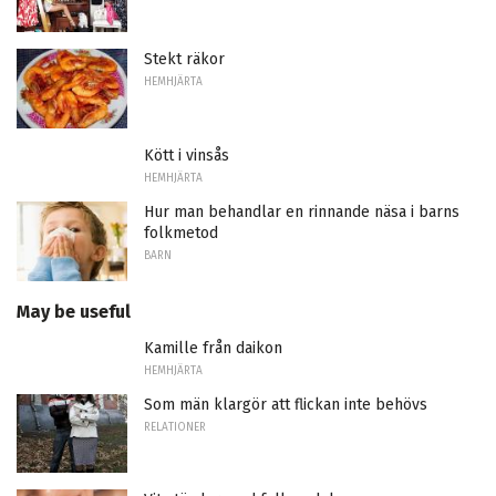
Stekt räkor
HEMHJÄRTA
Kött i vinsås
HEMHJÄRTA
Hur man behandlar en rinnande näsa i barns
folkmetod
BARN
May be useful
Kamille från daikon
HEMHJÄRTA
Som män klargör att flickan inte behövs
RELATIONER