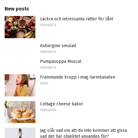
New posts
Läckra och intressanta rätter för lånt
HEMHJÄRTA
Aubergine smulad
HEMHJÄRTA
Pumpasoppa Muscat
HEMHJÄRTA
Främmande kropp i mag-tarmkanalen
BARN
Cottage cheese kakor
HEMHJÄRTA
Jag slår vad om att du inte kommer att gissa
vad det här objektet användes för?