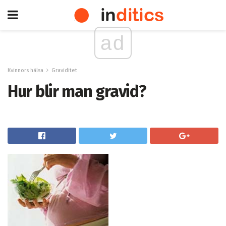
ad
Kvinnors hälsa
Graviditet
Hur blir man gravid?