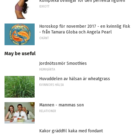
Komplexa övningar för den perfekta figuren
IDROTT
Horoskop för november 2017 - en kvinnlig Fisk
- från Tamara Globa och Angela Pearl
OKÄNT
May be useful
Jordnötssmör Smoothies
HEMHJÄRTA
Huvuddelen av hälsan är wheatgrass
KVINNORS HÄLSA
Mannen - mammas son
RELATIONER
Kakor gräddfil kaka med fondant