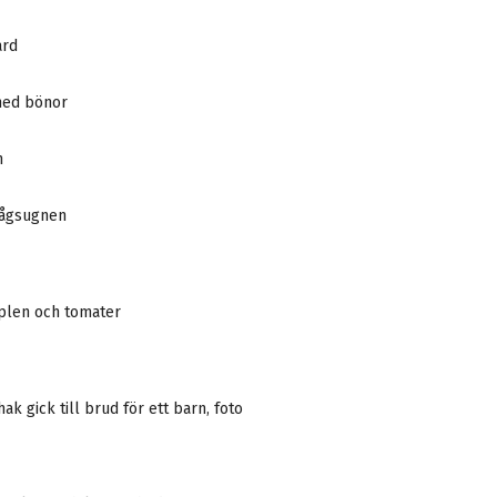
ard
med bönor
n
vågsugnen
pplen och tomater
ak gick till brud för ett barn, foto