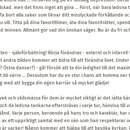
lskad. men det finns inget att göra ... Först, när bara ledsna t
v. Ta bort alla saker som liknar ditt misslyckade förhållande
 vill. Titta på dina favoritfilmer, äta dina favoriträtter, sp
d minnen. Allmänt gör vad din önskan säger. Nu är du fri och 
n - självförbättring! Börja förändras - externt och internt! U
tt ändra bilden kommer att bidra till att förändra livet. Under 
 Östra danser?) - gå! Försök att ta din ledighet till det maxi
 bli värre ... Dessutom har du en stor chans att komma ner t
med att bygga din egen karriär så mycket glädje!
ek och skilsmässa för dem är mycket viktigt är det rätta kä
 och de ledsna tankarna eftersträvas i varje tur, hänvisa till 
illstånd. Varje person, beroende på hans tro och karaktär, ha
av ett uppriktigt samtal med en vän som han respekterar o
 är vacker! Någon kommer att hjälpa till att besöka kyrkan.