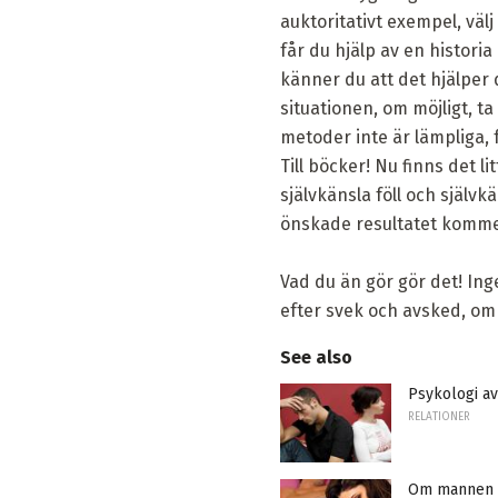
auktoritativt exempel, vä
får du hjälp av en histor
känner du att det hjälper 
situationen, om möjligt, t
metoder inte är lämpliga, fö
Till böcker! Nu finns det l
självkänsla föll och självkä
önskade resultatet kommer 
Vad du än gör gör det! Ing
efter svek och avsked, om 
See also
Psykologi a
RELATIONER
Om mannen h