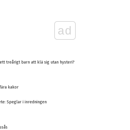
ad
tt treårigt barn att klä sig utan hysteri?
fära kakor
ete: Speglar i inredningen
ssås