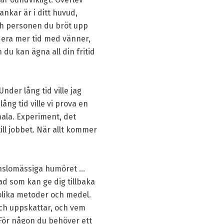
ankar är i ditt huvud,
 och personen du bröt upp
endera mer tid med vänner,
du kan ägna all din fritid
nder lång tid ville jag
lång tid ville vi prova en
mala. Experiment, det
ill jobbet. När allt kommer
nslomässiga humöret ...
vad som kan ge dig tillbaka
r olika metoder och medel.
ch uppskattar, och vem
 För någon du behöver ett