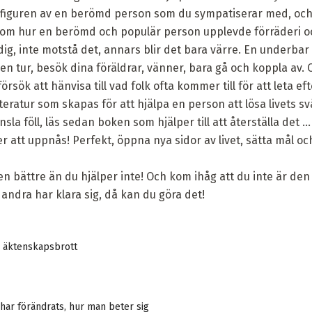
lj figuren av en berömd person som du sympatiserar med, och
ia om hur en berömd och populär person upplevde förräderi oc
dig, inte motstå det, annars blir det bara värre. En underbar
a en tur, besök dina föräldrar, vänner, bara gå och koppla av
rsök att hänvisa till vad folk ofta kommer till för att leta eft
itteratur som skapas för att hjälpa en person att lösa livets s
nsla föll, läs sedan boken som hjälper till att återställa det .
att uppnås! Perfekt, öppna nya sidor av livet, sätta mål och
en bättre än du hjälper inte! Och kom ihåg att du inte är de
andra har klara sig, då kan du göra det!
v äktenskapsbrott
ar förändrats, hur man beter sig