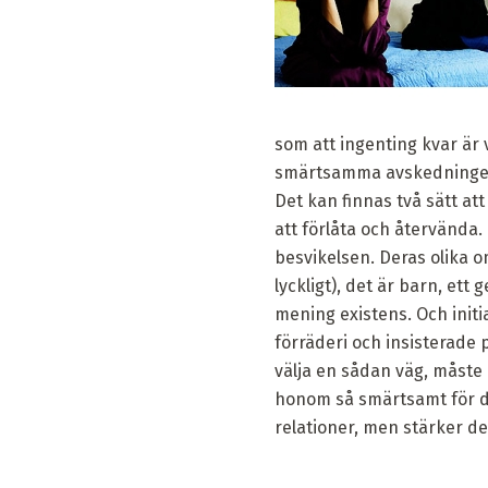
som att ingenting kvar är v
smärtsamma avskedningen
Det kan finnas två sätt at
att förlåta och återvända
besvikelsen. Deras olika om
lyckligt), det är barn, et
mening existens. Och initi
förräderi och insisterade 
välja en sådan väg, måste
honom så smärtsamt för dig
relationer, men stärker de