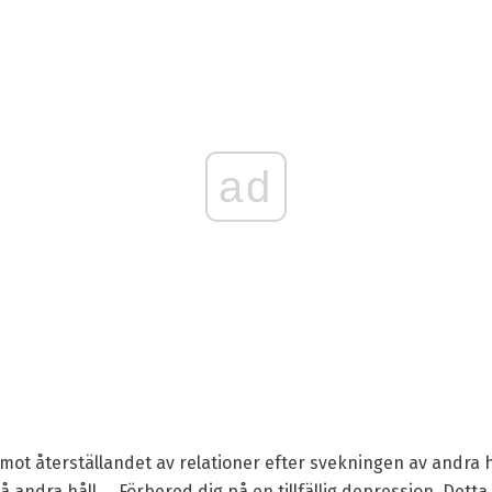
ad
mot återställandet av relationer efter svekningen av andra
andra håll ... Förbered dig på en tillfällig depression. Detta