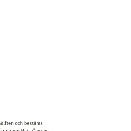
 hälften och bestäms
 är oundvikligt. Överlev