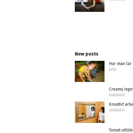
New posts
Hur man lär e
BARN
Creamy inge
HEMHJÄRTA
Kreativt arb
HEMHJÄRTA
Tomat-vitlök