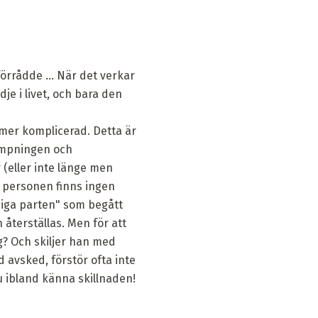
örrådde ... När det verkar
dje i livet, och bara den
 mer komplicerad. Detta är
lämpningen och
 (eller inte länge men
r personen finns ingen
ldiga parten" som begått
 återställas. Men för att
g? Och skiljer han med
d avsked, förstör ofta inte
u ibland känna skillnaden!