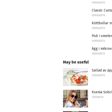
HEMHJÄRTA
Classic Cust
HEMHJÄRTA
Köttbullar 
HEMHJÄRTA
Fisk i smete
HEMHJÄRTA
Ägg i mikro
HEMHJÄRTA
May be useful
Sallad av ä
HEMHJÄRTA
Ksenia Sobch
STJÄRNOR