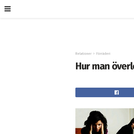
Relationer
Förräderi
Hur man överl