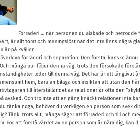
Förräderi ... när personen du älskade och betrodde f
ärt, är allt tomt och meningslöst när det inte finns några glä
 är på kvällen
t överleva förräderi och separation. Den första, kanske ännu
. Och många par följer denna väg, trots den försökade föro
ständigheter leder till denna väg. Det här är ett långlivat år
t gemensamt hem, bara en bilaga och insikten att utan den hä
ativtagaren till återställandet av relationer är ofta den "sky
på avsked. Och tro inte att en gång knäckt relationer inte kan
 du tänka noga, behöver du verkligen en person som svek di
? Tänk, trots allt, många säger att förräderi och till och me
m! För att förstå värdet av en person som är nära dig, kan d