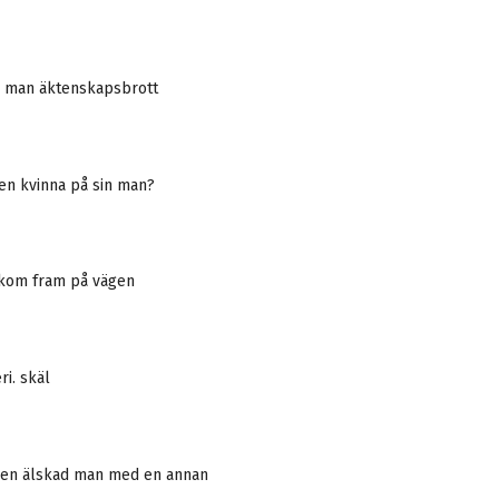
 man äktenskapsbrott
 en kvinna på sin man?
 kom fram på vägen
ri. skäl
v en älskad man med en annan