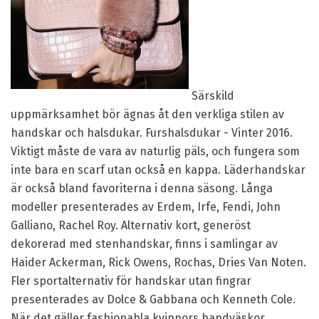
Särskild
uppmärksamhet bör ägnas åt den verkliga stilen av
handskar och halsdukar. Furshalsdukar - Vinter 2016.
Viktigt måste de vara av naturlig päls, och fungera som
inte bara en scarf utan också en kappa. Läderhandskar
är också bland favoriterna i denna säsong. Långa
modeller presenterades av Erdem, Irfe, Fendi, John
Galliano, Rachel Roy. Alternativ kort, generöst
dekorerad med stenhandskar, finns i samlingar av
Haider Ackerman, Rick Owens, Rochas, Dries Van Noten.
Fler sportalternativ för handskar utan fingrar
presenterades av Dolce & Gabbana och Kenneth Cole.
När det gäller fashionabla kvinnors handväskor