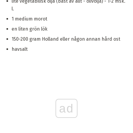
lite vegetabilisk olja (bäst av allt - olivolja) - 1-2 msk.
l.
1 medium morot
en liten grön lök
150-200 gram Holland eller någon annan hård ost
havsalt
ad