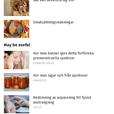
Vad kan dekorera dig om?
Smaksättningsmakningar
May be useful
Hur man känner igen detta förföriska
premenstruella syndrom
KVINNORS HÄLSA
Hur man lagar sylt från aprikoser
HEMHJÄRTA
Bedömning av anpassning till fysisk
ansträngning
IDROTT