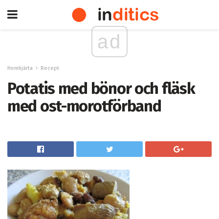
ad
Hemhjärta
Recept
Potatis med bönor och fläsk
med ost-morotförband